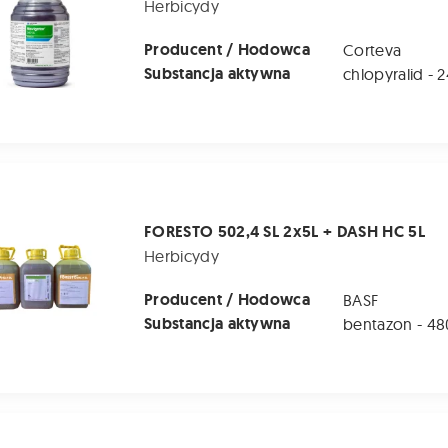
Herbicydy
Producent / Hodowca
Corteva
Substancja aktywna
02,4 SL 2x5L + DASH HC 5L
FORESTO 502,4 SL 2x5L + DASH HC 5L
Herbicydy
Producent / Hodowca
BASF
Substancja aktywna
02,4 SL + DASH HC (2X5 L + 5 L)