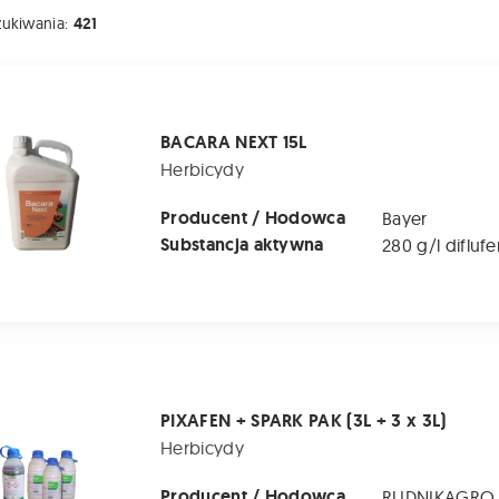
zukiwania:
421
EXT 15L
BACARA NEXT 15L
Herbicydy
Producent / Hodowca
Bayer
Substancja aktywna
SPARK PAK (3L + 3 x 3L)
PIXAFEN + SPARK PAK (3L + 3 x 3L)
Herbicydy
Producent / Hodowca
RUDNIKAGRO