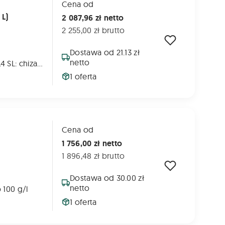
Cena od
 L)
2 087,96 zł netto
2 255,00 zł brutto
Dostawa od 21.13 zł
netto
KANOPUS 502,4 SL: chizalofop‑P‑etyl – 50 g/L DASH HC: adiuwant olejowy zwiększający pobieranie i skuteczność herbicydu
1 oferta
Cena od
1 756,00 zł netto
1 896,48 zł brutto
Dostawa od 30.00 zł
netto
 100 g/l
1 oferta