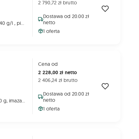
2 790,72 zł brutto
Dostawa od 20.00 zł
netto
chlopyralid - 240 g/l , pikloram – 80 g/l, aminopyralid - 40 g/l
1 oferta
Cena od
2 228,00 zł netto
2 406,24 zł brutto
Dostawa od 20.00 zł
netto
bentazon - 480 g, imazamoks - 22,4 g + oleinian metylu – 348,75 g, alkohol tłuszczowy - 209,25 g
1 oferta