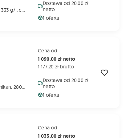
Dostawa od 20.00 zł
netto
metazachlor – 333 g/l, chinomerak – 83 g/l
1 oferta
Cena od
1 090,00 zł netto
1 177,20 zł brutto
Dostawa od 20.00 zł
netto
280 g/l diflufenikan, 280 g/l flufenacet
1 oferta
Cena od
1 035,00 zł netto