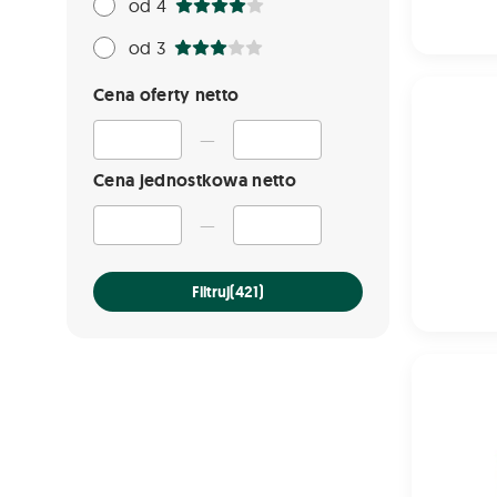
od 4
od 3
EVECAFOR 
Cena oferty netto
—
Cena jednostkowa netto
—
Filtruj
(421)
BUTISAN S