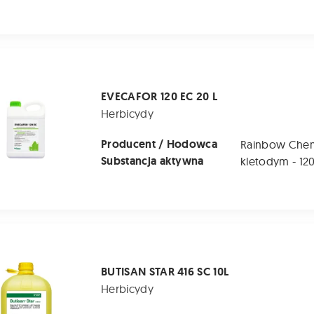
120 EC 20 L
EVECAFOR 120 EC 20 L
Herbicydy
Producent / Hodowca
Rainbow Chem
Substancja aktywna
kletodym - 120
TAR 416 SC 10L
BUTISAN STAR 416 SC 10L
Herbicydy