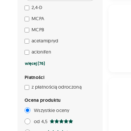
2,4-D
PIXAFEN 3 
MCPA
MCPB
acetamipryd
aclonifen
więcej (76)
Płatności
PRO-METO
z płatnością odroczoną
Ocena produktu
Wszystkie oceny
od 4,5