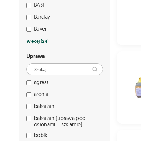
BASF
Barclay
Bayer
więcej (24)
FORESTO 5
Uprawa
agrest
aronia
bakłażan
bakłażan (uprawa pod
osłonami – szklarnie)
KANOPUS 5
bobik