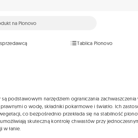
 sprzedawcą
Tablica Plonovo
y
są podstawowym narzędziem ograniczania zachwaszczenia 
 uprawnymi o wodę, składniki pokarmowe i światło. Ich zast
egetacji, co bezpośrednio przekłada się na stabilność plon
 umożliwiają skuteczną kontrolę chwastów przy jednoczesnym
i w łanie.