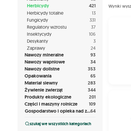
Herbicydy
421
Wyniki wys
Herbicydy totalne
13
Fungicydy
331
BACARA N
Regulatory wzrostu
37
Insektycydy
106
Desykanty
3
Zaprawy
24
Nawozy mineralne
93
Nawozy wapniowe
34
Nawozy dolistne
353
Opakowania
65
Materiał siewny
283
Żywienie zwierząt
344
PIXAFEN + 
Produkty ekologiczne
201
Części i maszyny rolnicze
109
Gospodarstwo i opieka nad zwierzętami
64
szukaj we wszystkich kategoriach