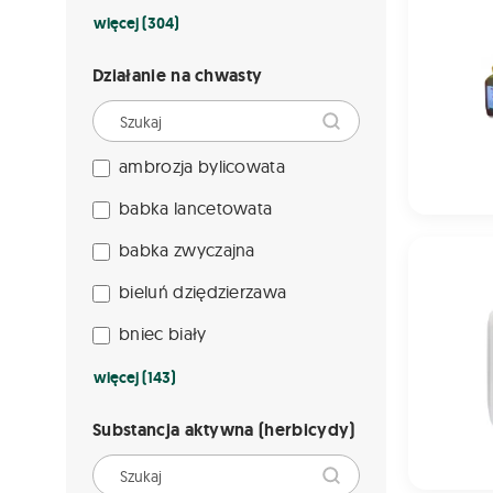
więcej (304)
Działanie na chwasty
ambrozja bylicowata
babka lancetowata
AGIL-S 100
babka zwyczajna
bieluń dziędzierzawa
bniec biały
więcej (143)
Substancja aktywna (herbicydy)