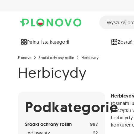
Pełna lista kategorii
Zostań
Plonovo
Środki ochrony roślin
Herbicydy
Herbicydy
Herbicyd
Podkategorie
roślinami
początku w
herbicydy
Środki ochrony roślin
997
konkurencj
Adiuwanty
62