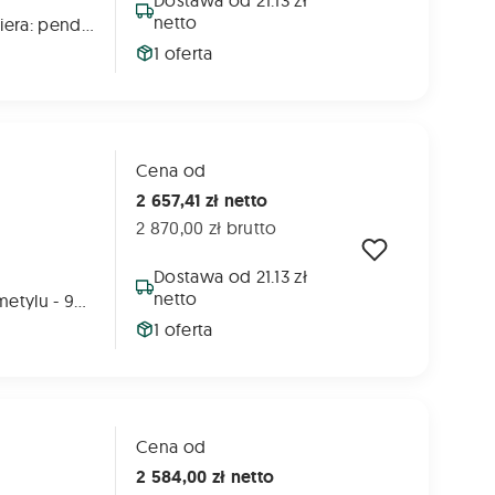
netto
Pixafen 3L zawiera: pendimetalina – 400 g/L diflufenikan – 200 g/L
1 oferta
Cena od
2 657,41 zł netto
2 870,00 zł brutto
Dostawa od 21.13 zł
netto
tienkarbazon metylu - 90 g/l, izoksaflutol - 225 g/l
1 oferta
Cena od
2 584,00 zł netto