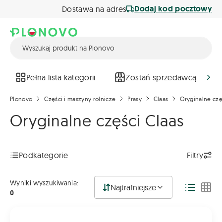
Dodaj kod pocztowy
Dostawa na adres
Pełna lista kategorii
Zostań sprzedawcą
Plonovo
Części i maszyny rolnicze
Prasy
Claas
Oryginalne czę
Oryginalne części Claas
Podkategorie
Filtry
Wyniki wyszukiwania:
Najtrafniejsze
0