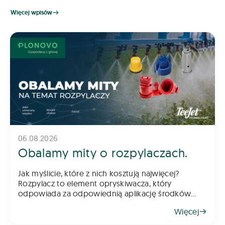
Więcej wpisów
06.08.2026
Obalamy mity o rozpylaczach.
Jak myślicie, które z nich kosztują najwięcej?
Rozpylacz to element opryskiwacza, który
odpowiada za odpowiednią aplikację środków
chemicznych na pole – zarówno do gleby, jak i na
Więcej
rośliny. Z tego powodu dob&oac