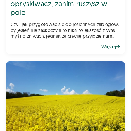
opryskiwacz, zanim ruszysz w
pole
Czyli jak przygotować się do jesiennych zabiegów,
by jesień nie zaskoczyła rolnika. Większość z Was
myśli o żniwach, jednak za chwilę przyjdzie nam
myśleć o jesiennych zabiegach. Pamiętajcie, że
Więcej
rzepak wymaga już wczesnej ochrony, a w kole