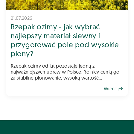
21.07.2026
Rzepak ozimy - jak wybrać
najlepszy materiał siewny i
przygotować pole pod wysokie
plony?
Rzepak ozimy od lat pozostaje jedną z
najważniejszych upraw w Polsce. Rolnicy cenią go
za stabilne plonowanie, wysoką wartość
gospodarczą oraz możliwość wykorzystania go
Więcej
jako świetnego przedplonu. Aby jednak rzepak
odwdzięczył się wysokim plonem, klu