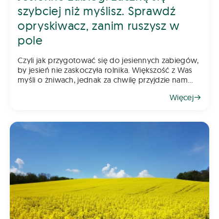
szybciej niż myślisz. Sprawdź
opryskiwacz, zanim ruszysz w
pole
Czyli jak przygotować się do jesiennych zabiegów,
by jesień nie zaskoczyła rolnika. Większość z Was
myśli o żniwach, jednak za chwilę przyjdzie nam
myśleć o jesiennych zabiegach. Pamiętajcie, że
Więcej
rzepak wymaga już wczesnej ochrony, a w kole