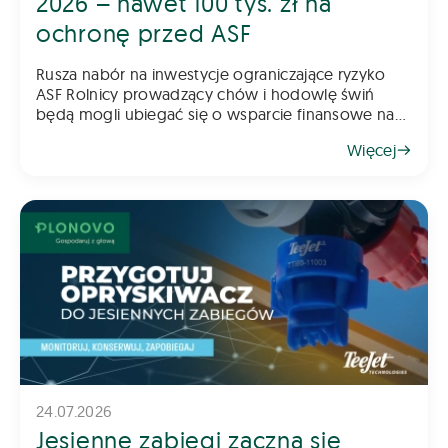
2026 – nawet 100 tys. zł na
ochronę przed ASF
Rusza nabór na inwestycje ograniczające ryzyko
ASF Rolnicy prowadzący chów i hodowlę świń
będą mogli ubiegać się o wsparcie finansowe na
inwestycje poprawiające poziom bioasekuracji
Więcej
gospodarstwa. Pomoc ma na celu ograniczenie
ryzyka
24.07.2026
Jesienne zabiegi zaczną się