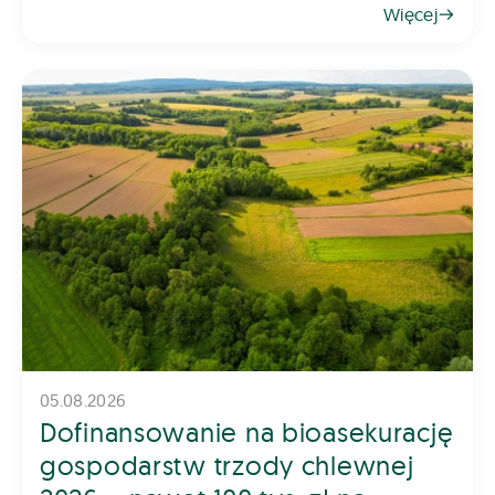
Więcej
rośliny. Z tego powodu dob&oac
05.08.2026
Dofinansowanie na bioasekurację
gospodarstw trzody chlewnej