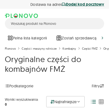
Dodaj kod pocztowy
Dostawa na adres
Pełna lista kategorii
Zostań sprzedawcą
Plonovo
Części i maszyny rolnicze
Kombajny
Części FMŻ
Ory
Oryginalne części do
kombajnów FMŻ
Podkategorie
Filtry
Wyniki wyszukiwania:
Najtrafniejsze
0