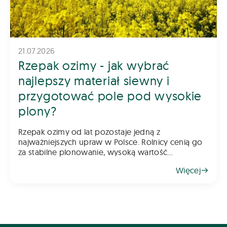
21.07.2026
Rzepak ozimy - jak wybrać
najlepszy materiał siewny i
przygotować pole pod wysokie
plony?
Rzepak ozimy od lat pozostaje jedną z
najważniejszych upraw w Polsce. Rolnicy cenią go
za stabilne plonowanie, wysoką wartość
gospodarczą oraz możliwość wykorzystania go
Więcej
jako świetnego przedplonu. Aby jednak rzepak
odwdzięczył się wysokim plonem, klu