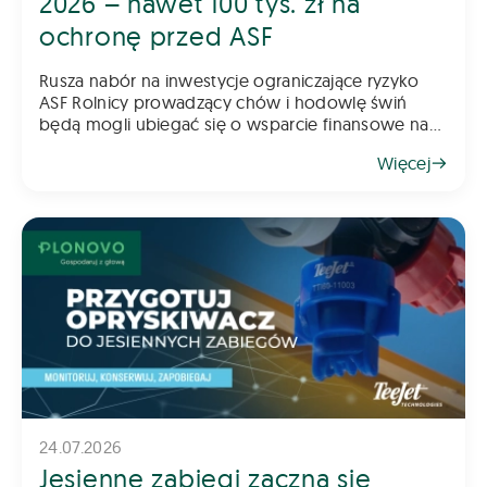
2026 – nawet 100 tys. zł na
ochronę przed ASF
Rusza nabór na inwestycje ograniczające ryzyko
ASF Rolnicy prowadzący chów i hodowlę świń
będą mogli ubiegać się o wsparcie finansowe na
inwestycje poprawiające poziom bioasekuracji
Więcej
gospodarstwa. Pomoc ma na celu ograniczenie
ryzyka
24.07.2026
Jesienne zabiegi zaczną się