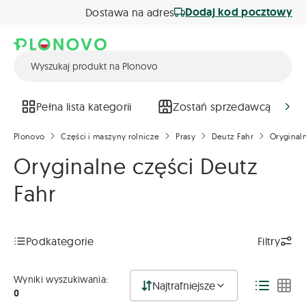
Dodaj kod pocztowy
Dostawa na adres
Pełna lista kategorii
Zostań sprzedawcą
Plonovo
Części i maszyny rolnicze
Prasy
Deutz Fahr
Oryginal
Oryginalne części Deutz
Fahr
Podkategorie
Filtry
Wyniki wyszukiwania:
Najtrafniejsze
0