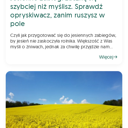
szybciej niż myślisz. Sprawdź
opryskiwacz, zanim ruszysz w
pole
Czyli jak przygotować się do jesiennych zabiegów,
by jesień nie zaskoczyła rolnika. Większość z Was
myśli o żniwach, jednak za chwilę przyjdzie nam
myśleć o jesiennych zabiegach. Pamiętajcie, że
Więcej
rzepak wymaga już wczesnej ochrony, a w kole