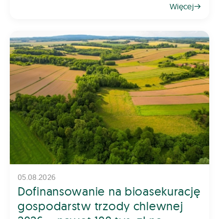
Więcej
rośliny. Z tego powodu dob&oac
05.08.2026
Dofinansowanie na bioasekurację
gospodarstw trzody chlewnej