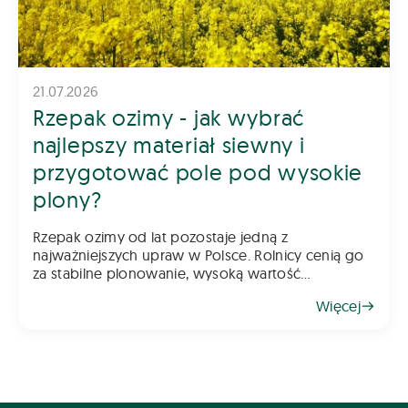
21.07.2026
Rzepak ozimy - jak wybrać
najlepszy materiał siewny i
przygotować pole pod wysokie
plony?
Rzepak ozimy od lat pozostaje jedną z
najważniejszych upraw w Polsce. Rolnicy cenią go
za stabilne plonowanie, wysoką wartość
gospodarczą oraz możliwość wykorzystania go
Więcej
jako świetnego przedplonu. Aby jednak rzepak
odwdzięczył się wysokim plonem, klu