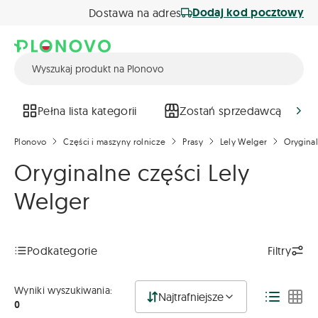
Dodaj kod pocztowy
Dostawa na adres
Pełna lista kategorii
Zostań sprzedawcą
Plonovo
Części i maszyny rolnicze
Prasy
Lely Welger
Oryginal
Oryginalne części Lely
Welger
Podkategorie
Filtry
Wyniki wyszukiwania:
Najtrafniejsze
0