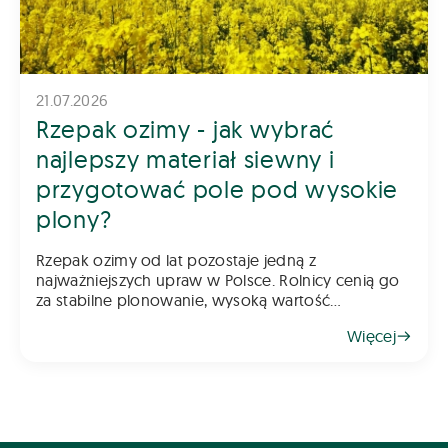
21.07.2026
Rzepak ozimy - jak wybrać
najlepszy materiał siewny i
przygotować pole pod wysokie
plony?
Rzepak ozimy od lat pozostaje jedną z
najważniejszych upraw w Polsce. Rolnicy cenią go
za stabilne plonowanie, wysoką wartość
gospodarczą oraz możliwość wykorzystania go
Więcej
jako świetnego przedplonu. Aby jednak rzepak
odwdzięczył się wysokim plonem, klu