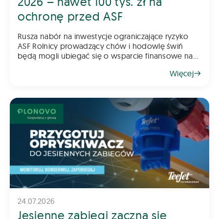
2026 – nawet 100 tys. zł na
ochronę przed ASF
Rusza nabór na inwestycje ograniczające ryzyko
ASF Rolnicy prowadzący chów i hodowlę świń
będą mogli ubiegać się o wsparcie finansowe na
inwestycje poprawiające poziom bioasekuracji
Więcej
gospodarstwa. Pomoc ma na celu ograniczenie
ryzyka
24.07.2026
Jesienne zabiegi zaczną się