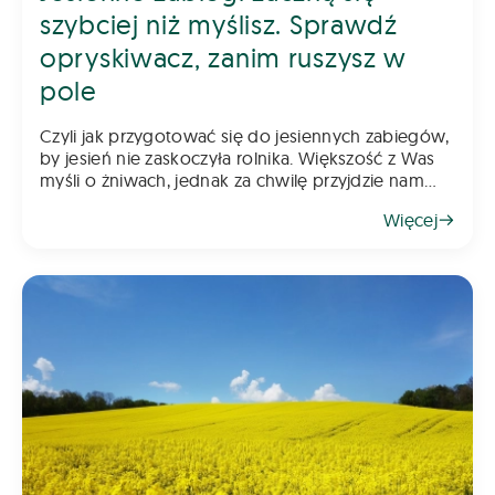
szybciej niż myślisz. Sprawdź
opryskiwacz, zanim ruszysz w
pole
Czyli jak przygotować się do jesiennych zabiegów,
by jesień nie zaskoczyła rolnika. Większość z Was
myśli o żniwach, jednak za chwilę przyjdzie nam
myśleć o jesiennych zabiegach. Pamiętajcie, że
Więcej
rzepak wymaga już wczesnej ochrony, a w kole