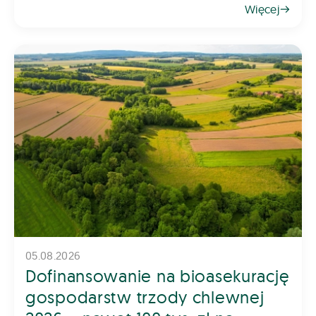
Więcej
rośliny. Z tego powodu dob&oac
05.08.2026
Dofinansowanie na bioasekurację
gospodarstw trzody chlewnej