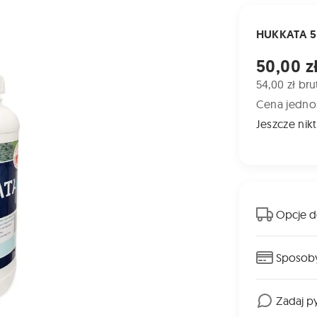
HUKKATA 50
Cena od
50,00 z
54,00 zł bru
Cena jednos
Jeszcze nikt
Opcje d
Sposoby
Zadaj p