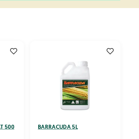
T 500
BARRACUDA 5L
C