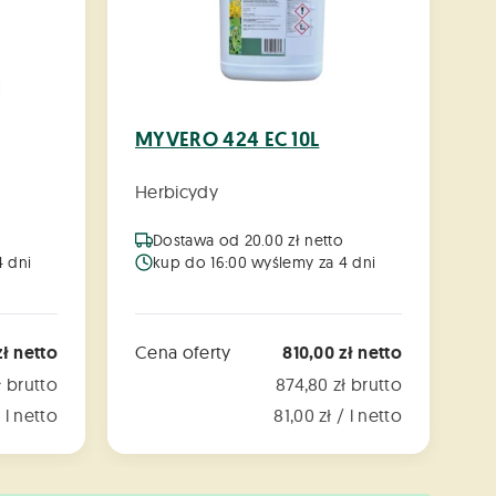
MYVERO 424 EC 10L
M
Herbicydy
H
Dostawa od 20.00 zł netto
4 dni
kup do 16:00 wyślemy za 4 dni
ł netto
Cena oferty
810,00 zł netto
C
ł brutto
874,80 zł brutto
 l netto
81,00 zł / l netto