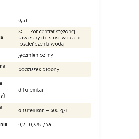
0,5 l
SC – koncentrat stężonej
ja
zawiesiny do stosowania po
rozcieńczeniu wodą
jęczmień ozimy
 na
bodziszek drobny
a
diflufenikan
y)
a
diflufenikan – 500 g/l
nie
0,2 - 0,375 l/ha