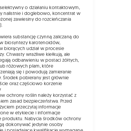
selektywny o działaniu kontaktowym,
 nalistnie i doglebowo, koncentrat w
ężonej zawiesiny do rozcieńczania
).
wiera substancję czynną zaliczaną do
ów biosyntezy karotenoidów,
 biorących udział w procesie
zy. Chwasty wrażliwe kiełkują, ale
egają odbarwieniu w postaci żółtych,
/lub różowych plam, które
rzeniają się i powodują zamieranie
 Środek pobierany jest głównie
iście oraz częściowo korzenie
w
w ochrony roślin należy korzystać z
iem zasad bezpieczeństwa. Przed
yciem przeczytaj informacje
one w etykiecie i informacje
e produktu. Nabycia środków ochrony
ogą dokonywać jedynie osoby
ie i posiadające kwalifikacje wymagane