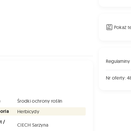
Pokaż t
Regulaminy
Nr oferty: 4
a
Środki ochrony roślin
oria
Herbicydy
t /
CIECH Sarzyna
a