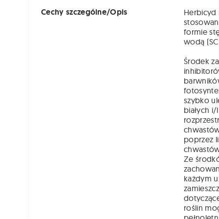
Cechy szczególne/Opis
Herbicyd 
stosowany
formie st
wodą (SC
Środek za
inhibitor
barwników
fotosynte
szybko ul
białych i
rozprzest
chwastów.
poprzez l
chwastó
Ze środkó
zachowan
każdym uż
zamieszcz
dotycząc
roślin m
pełnoletn