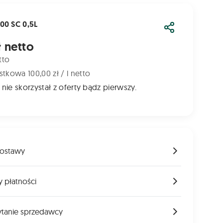
0 SC 0,5L
Udostępnij
ł netto
tto
tkowa 100,00 zł / l netto
 nie skorzystał z oferty bądz pierwszy.
ostawy
 płatności
ytanie sprzedawcy