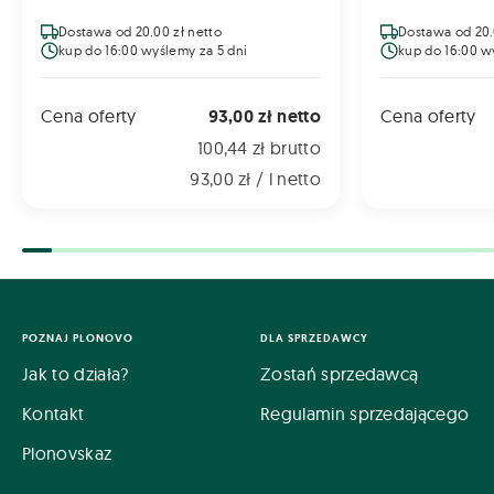
Dostawa od 20.00 zł netto
Dostawa od 20.
kup do 16:00 wyślemy za 5 dni
kup do 16:00 w
Cena oferty
93,00 zł netto
Cena oferty
100,44 zł brutto
93,00 zł / l netto
POZNAJ PLONOVO
DLA SPRZEDAWCY
Jak to działa?
Zostań sprzedawcą
Kontakt
Regulamin sprzedającego
Plonovskaz