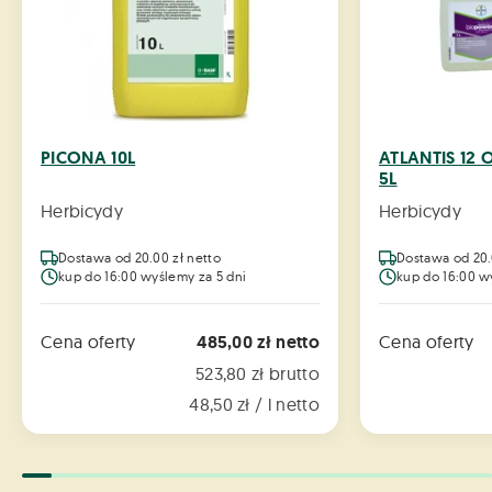
PICONA 10L
ATLANTIS 12 
5L
Herbicydy
Herbicydy
Dostawa od 20.00 zł netto
Dostawa od 20.
kup do 16:00 wyślemy za 5 dni
kup do 16:00 w
Cena oferty
485,00 zł netto
Cena oferty
523,80 zł brutto
48,50 zł / l netto