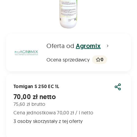
Oferta od
Agromix
0
Ocena sprzedawcy
Tomigan S 250 EC 1L
Udostęp
Cena od
70,00 zł netto
75,60 zł brutto
Cena jednostkowa 70,00 zł / l netto
3 osoby skorzystały z tej oferty