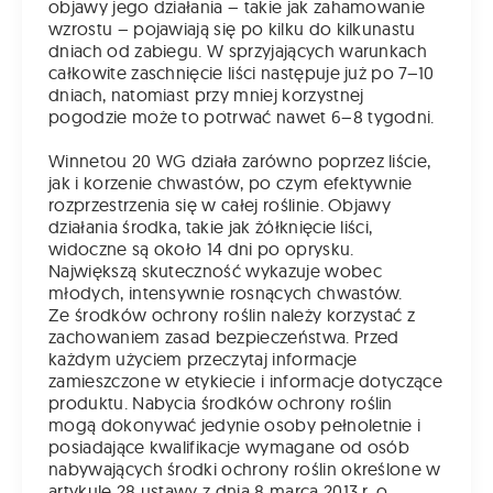
objawy jego działania – takie jak zahamowanie
wzrostu – pojawiają się po kilku do kilkunastu
dniach od zabiegu. W sprzyjających warunkach
całkowite zaschnięcie liści następuje już po 7–10
dniach, natomiast przy mniej korzystnej
pogodzie może to potrwać nawet 6–8 tygodni.
Winnetou 20 WG działa zarówno poprzez liście,
jak i korzenie chwastów, po czym efektywnie
rozprzestrzenia się w całej roślinie. Objawy
działania środka, takie jak żółknięcie liści,
widoczne są około 14 dni po oprysku.
Największą skuteczność wykazuje wobec
młodych, intensywnie rosnących chwastów.
Ze środków ochrony roślin należy korzystać z
zachowaniem zasad bezpieczeństwa. Przed
każdym użyciem przeczytaj informacje
zamieszczone w etykiecie i informacje dotyczące
produktu. Nabycia środków ochrony roślin
mogą dokonywać jedynie osoby pełnoletnie i
posiadające kwalifikacje wymagane od osób
nabywających środki ochrony roślin określone w
artykule 28 ustawy z dnia 8 marca 2013 r. o