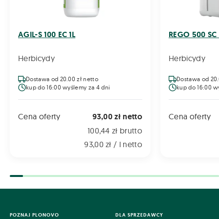
AGIL-S 100 EC 1L
REGO 500 SC 
Herbicydy
Herbicydy
Dostawa od 20.00 zł netto
Dostawa od 20.
kup do 16:00 wyślemy za 4 dni
kup do 16:00 w
Cena oferty
93,00 zł netto
Cena oferty
100,44 zł brutto
93,00 zł / l netto
POZNAJ PLONOVO
DLA SPRZEDAWCY