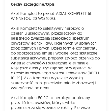
Cechy szczególne/Opis
Axial Komplett to pakiet: AXIAL KOMPLETT 5L +
WINNETOU 20 WG 100G.
Axial Komplett to selektywny herbicyd o
działaniu układowym, przeznaczony do
nalistnego zwalczania szerokiego spektrum
chwastów jedno- i dwuliściennych w uprawach
zbóż ozimych i jarych. Dzięki formie koncentratu
do sporządzania emulsji wodnej oraz skutecznej
substancji aktywnej, preparat szybko przenika do
wnętrza chwastów i skutecznie je eliminuje.
Najlepsze efekty uzyskuje się przy aplikacji w
okresie intensywnego wzrostu chwastów (BBCH
10–19). Axial Komplett wykazuje wysoką
skuteczność m.in. przeciwko miotle zbożowej i
wyczyńcowi polnemu.
Axial Komplett 50 EC to herbicyd pobierany
przez liście chwastów, który szybko
przemieszcza się wewnątrz rośliny. Pierwsze