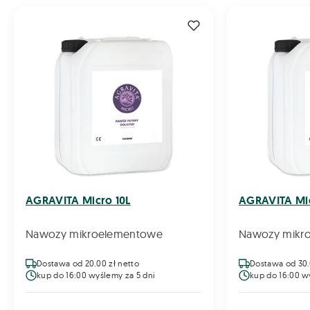
AGRAVITA Micro 10L
AGRAVITA Mi
Nawozy mikroelementowe
Nawozy mikr
Dostawa od 20.00 zł netto
Dostawa od 30.
kup do 16:00 wyślemy za 5 dni
kup do 16:00 w