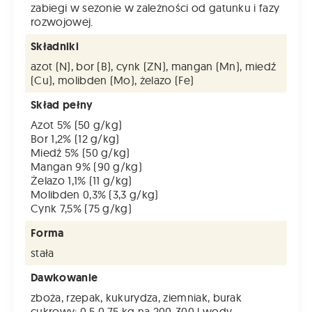
zabiegi w sezonie w zależności od gatunku i fazy
rozwojowej.
Składniki
azot (N), bor (B), cynk (ZN), mangan (Mn), miedź
(Cu), molibden (Mo), żelazo (Fe)
Skład pełny
Azot 5% (50 g/kg)
Bor 1,2% (12 g/kg)
Miedź 5% (50 g/kg)
Mangan 9% (90 g/kg)
Żelazo 1,1% (11 g/kg)
Molibden 0,3% (3,3 g/kg)
Cynk 7,5% (75 g/kg)
Forma
stała
Dawkowanie
zboża, rzepak, kukurydza, ziemniak, burak
cukrowy: 0,5-0,75 kg na 200-300 l wody