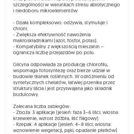
szczególności w warunkach stresu abiotycznego
i niedoboru mikroelementów.
- Działa kompleksowo: odżywia, stymuluje i
chroni.
- Zwiększa efektywność nawożenia
makroskładnikami (azot, fosfor, potas).
- Kompatybilny z większością mieszanin –
ogranicza liczbę przejazdów po polu.
Glicyna odpowiada za produkcję chlorofilu,
wspomaga fotosyntezę oraz bierze udział w
budowie tkanek roślinnych. W odróżnieniu od
syntetycznych chelatów, łatwiej przenika przez
struktury liścia i jest przyswajana jako składnik
budulcowy.
Zalecana liczba zabiegów:
- Zboża: 3 aplikacje (jesień: faza 3–6 liści; wiosna:
krzewienie, wzrost źdźbła, liść flagowy)
- Rzepak: 4 aplikacje (jesień: 4–8 liści; wiosna:
wznowienie wegetacji, pąki, opadanie płatków)