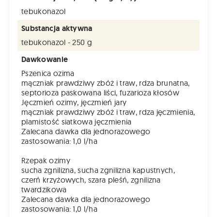
tebukonazol
Substancja aktywna
tebukonazol - 250 g
Dawkowanie
Pszenica ozima
mączniak prawdziwy zbóż i traw, rdza brunatna,
septorioza paskowana liści, fuzarioza kłosów
Jęczmień ozimy, jęczmień jary
mączniak prawdziwy zbóż i traw, rdza jęczmienia,
plamistość siatkowa jęczmienia
Zalecana dawka dla jednorazowego
zastosowania: 1,0 l/ha
Rzepak ozimy
sucha zgnilizna, sucha zgnilizna kapustnych,
czerń krzyżowych, szara pleśń, zgnilizna
twardzikowa
Zalecana dawka dla jednorazowego
zastosowania: 1,0 l/ha