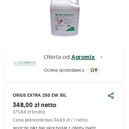
Oferta od
Agromix
0
Ocena sprzedawcy
ORIUS EXTRA 250 EW 10L
Udostęp
Cena od
348,00 zł netto
375,84 zł brutto
Cena jednostkowa 34,80 zł / l netto
Jeszcze nikt nie skorzystał z oferty bądz