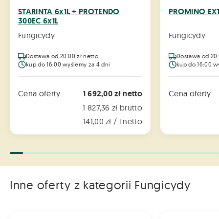
STARINTA 6x1L + PROTENDO
PROMINO EXT
300EC 6x1L
Fungicydy
Fungicydy
Dostawa od 20.00 zł netto
Dostawa od 20.
kup do 16:00 wyślemy za 4 dni
kup do 16:00 w
Cena oferty
1 692,00 zł netto
Cena oferty
1 827,36 zł brutto
141,00 zł / l netto
Inne oferty z kategorii Fungicydy