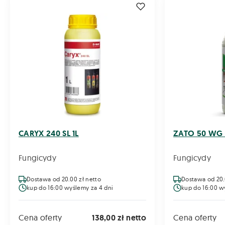
CARYX 240 SL 1L
ZATO 50 WG 
Fungicydy
Fungicydy
Dostawa od 20.00 zł netto
Dostawa od 20.
kup do 16:00 wyślemy za 4 dni
kup do 16:00 w
Cena oferty
138,00 zł netto
Cena oferty