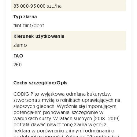
83 000-93 000 szt./ha
Typ ziarna
flint-flint/dent
Kierunek użytkowania
ziarno
FAO
260
Cechy szczególne/Opis
CODIGIP to wyjątkowa odmiana kukurydzy,
stworzona z myślą o rolnikach uprawiających na
słabszych glebach. Wyróżnia się imponującym
potencjałem plonowania, szczególnie w
warunkach suszy. W latach suchych (2018–2019)
potrafił dawać nawet tonę ziarna więcej z
hektara w porównaniu z innymi odmianami o
podobnej wczesności. Kolby do 22 rzędów i aż