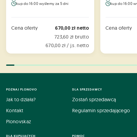
kup do 16:00 wyślemy za 5 dni
kup do 16:00 w
Cena oferty
670,00 zł netto
Cena oferty
723,60 zł brutto
670,00 zł / j.s. netto
POZNAJ PLONOVO
DLA SPRZEDAWCY
Jak to działa?
Zostań sprzedawcą
Kontakt
Regulamin sprzedającego
Plonovskaz
DLA KUPUJĄCYCH
POMOC