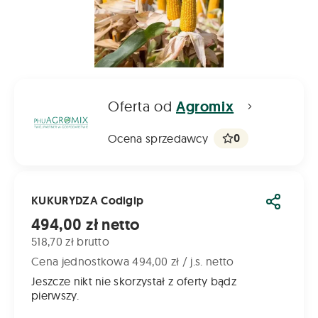
Oferta od
Agromix
0
Ocena sprzedawcy
KUKURYDZA Codigip
Udostęp
Cena od
494,00 zł netto
518,70 zł brutto
Cena jednostkowa 494,00 zł / j.s. netto
Jeszcze nikt nie skorzystał z oferty bądz
pierwszy.