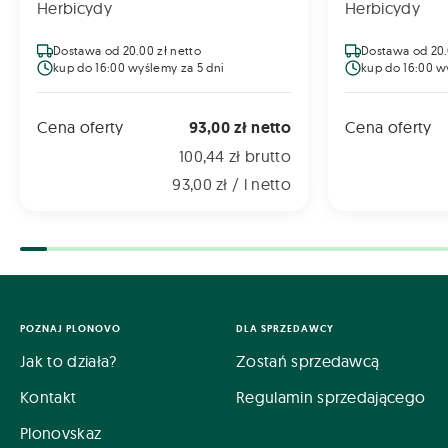
Herbicydy
Herbicydy
Dostawa od 20.00 zł netto
Dostawa od 20.
kup do 16:00 wyślemy za 5 dni
kup do 16:00 w
Cena oferty
93,00 zł netto
Cena oferty
100,44 zł brutto
93,00 zł / l netto
POZNAJ PLONOVO
DLA SPRZEDAWCY
Jak to działa?
Zostań sprzedawcą
Kontakt
Regulamin sprzedającego
Plonovskaz