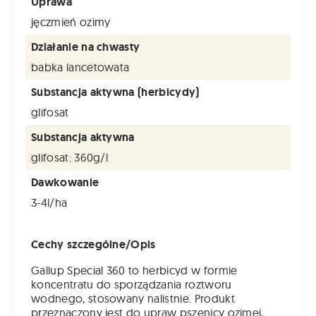
Uprawa
jęczmień ozimy
Działanie na chwasty
babka lancetowata
Substancja aktywna (herbicydy)
glifosat
Substancja aktywna
glifosat: 360g/l
Dawkowanie
3-4l/ha
Cechy szczególne/Opis
Gallup Special 360 to herbicyd w formie
koncentratu do sporządzania roztworu
wodnego, stosowany nalistnie. Produkt
przeznaczony jest do upraw pszenicy ozimej,