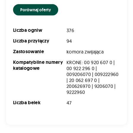
Porównaj oferty
Liczba ogniw
376
Liczba przyłączy
94
Zastosowanie
komora zwijająca
Kompatybilne numery
KRONE: 00 920 607 0 |
katalogowe
00 922 296 0 |
009206070 | 009222960
| 20 062 697 0 |
200626970 | 9206070 |
9222960
Liczba belek
47