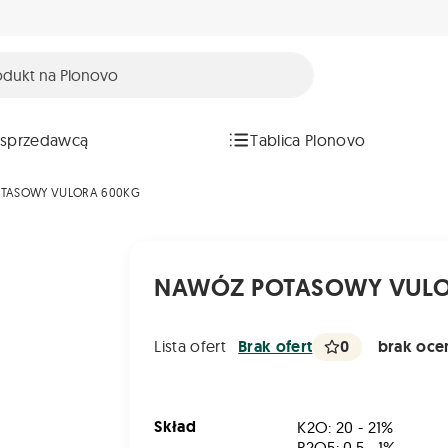
 sprzedawcą
Tablica Plonovo
TASOWY VULORA 600KG
NAWÓZ POTASOWY VULO
0
brak ocen
Lista ofert
Brak ofert
Skład
K2O: 20 - 21%
P2O5: 0,5 - 1%