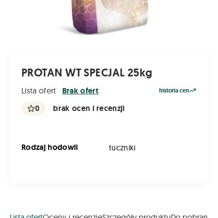
PROTAN WT SPECJAL 25kg
Lista ofert
Brak ofert
historia cen
0
brak ocen i recenzji
Rodzaj hodowli
tuczniki
Lista ofert
Oceny i recenzje
Szczegóły produktu
Do pobrania