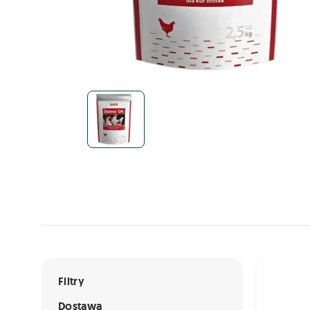
Lista ofert
Karma dla 
Filtry
Dostawa