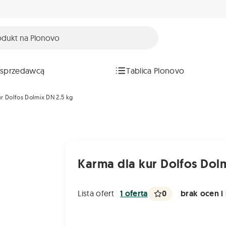
 sprzedawcą
Tablica Plonovo
r Dolfos Dolmix DN 2,5 kg
Karma dla kur Dolfos Dol
0
brak ocen i 
Lista ofert
1 oferta