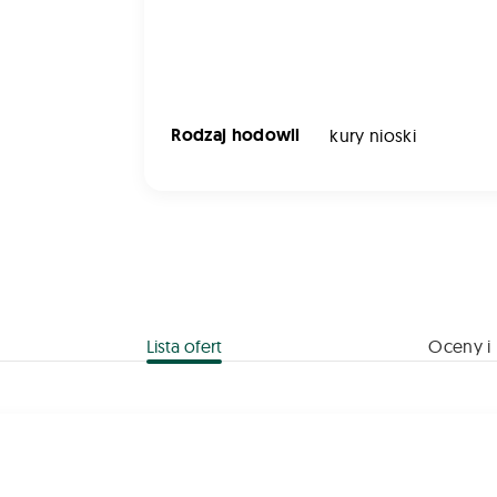
Rodzaj hodowli
kury nioski
Lista ofert
Oceny i 
kur Dolfos Dolmix DN 2,5 kg