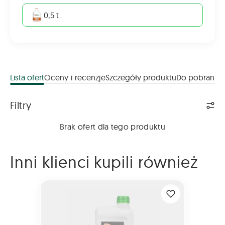
0,5 t
Lista ofert
Oceny i recenzje
Szczegóły produktu
Do pobrania
Lista ofert
Filtry
Brak ofert dla tego produktu
Inni klienci kupili również
ROUNDUP FLEX 480 1L