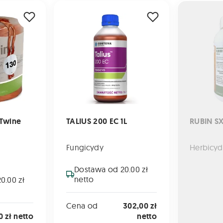
e Typ 130
TALIUS 200 EC 1L
RUBIN SX 50
Twine
TALIUS 200 EC 1L
RUBIN SX
Fungicydy
Herbicyd
Dostawa od 20.00 zł
netto
0.00 zł
Cena od
302,00 zł
0 zł netto
netto