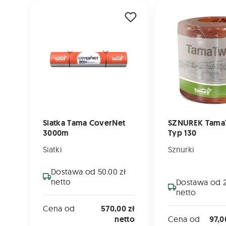
Siatka Tama CoverNet 3000m
SZNUREK TamaTwin
Siatka Tama CoverNet
SZNUREK Tama
3000m
Typ 130
Siatki
Sznurki
Dostawa od 50.00 zł
netto
Dostawa od 2
netto
Cena od
570,00 zł
netto
Cena od
97,0