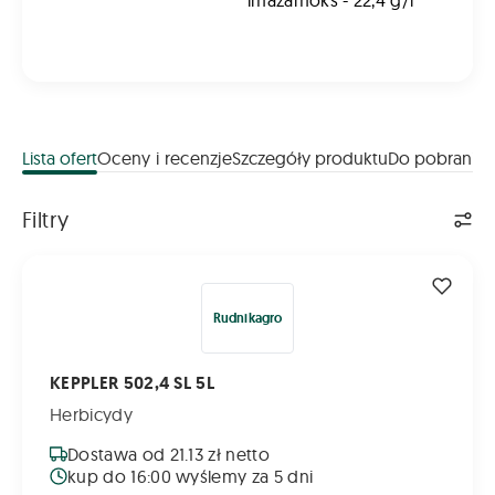
imazamoks - 22,4 g/l
Lista ofert
Oceny i recenzje
Szczegóły produktu
Do pobrania
Lista ofert
Filtry
KEPPLER 502,4 SL 5L
Rudnikagro
KEPPLER 502,4 SL 5L
Herbicydy
Dostawa od 21.13 zł netto
kup do 16:00 wyślemy za 5 dni