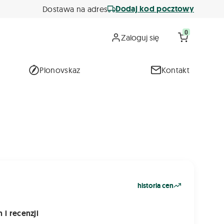
Dodaj kod pocztowy
Dostawa na adres
0
Zaloguj się
Plonovskaz
Kontakt
G
historia cen
 i recenzji