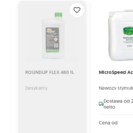
ROUNDUP FLEX 480 1L
MicroSpeed Action
ROUNDUP FLEX 480 1L
MicroSpeed Act
Desykanty
Nawozy stymul
Dostawa od 2
netto
Cena od