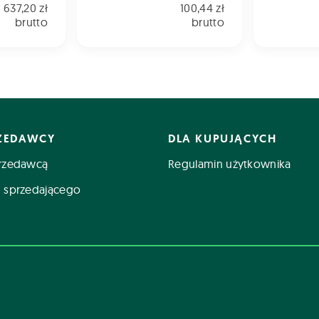
637,20 zł
100,44 zł
brutto
brutto
RZEDAWCY
DLA KUPUJĄCYCH
rzedawcą
Regulamin użytkownika
 sprzedającego