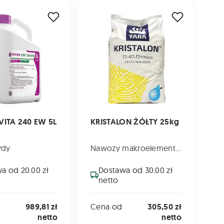
 240 EW 5L
KRISTALON ŻÓŁTY 25kg
VITA 240 EW 5L
KRISTALON ŻÓŁTY 25kg
ydy
Nawozy makroelementowe
a od 20.00 zł
Dostawa od 30.00 zł
netto
989,81 zł
Cena od
305,50 zł
netto
netto