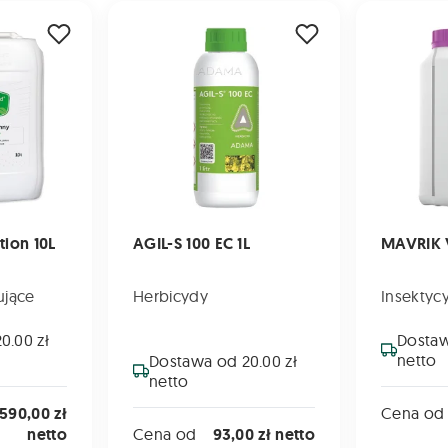
 10L
AGIL-S 100 EC 1L
MAVRIK VITA
ion 10L
AGIL-S 100 EC 1L
MAVRIK 
ujące
Herbicydy
Insektyc
0.00 zł
Dostaw
netto
Dostawa od 20.00 zł
netto
590,00 zł
Cena od
netto
Cena od
93,00 zł netto