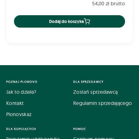
54,00 zł brutto
Dodaj do koszyka
POZNAJ PLONOVO
DLA SPRZEDAWCY
Jak to działa?
Zostań sprzedawcą
Kontakt
Regulamin sprzedającego
Plonovskaz
DLA KUPUJĄCYCH
POMOC
Regulamin użytkownika
Centrum pomocy