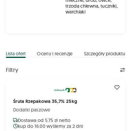
mleczne, drób, owce,
trzoda chlewna, tuczniki,
warchlaki
Lista ofert
Oceny i recenzje
Szczegóły produktu
Lista ofert
Filtry
Śruta Rzepakowa 35,7% 25kg
Śruta Rzepakowa 35,7% 25kg
Dodatki paszowe
Dostawa od 5.75 zł netto
kup do 16:00 wyślemy za 2 dni