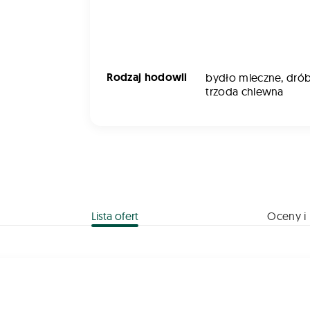
Rodzaj hodowli
bydło mleczne, drób
trzoda chlewna
Lista ofert
Oceny i 
Paszowy 22,7% 25kg