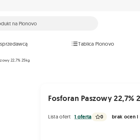
 sprzedawcą
Tablica Plonovo
szowy 22,7% 25kg
Fosforan Paszowy 22,7% 
0
brak ocen i 
Lista ofert
1 oferta