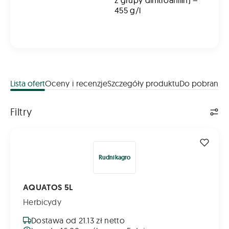
z grupy dinitroanilin) –
455 g/l
Lista ofert
Oceny i recenzje
Szczegóły produktu
Do pobrania
Lista ofert
Filtry
AQUATOS 5L
Rudnikagro
AQUATOS 5L
Herbicydy
Dostawa od 21.13 zł netto