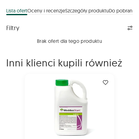
Lista ofert
Oceny i recenzje
Szczegóły produktu
Do pobrania
Lista ofert
Filtry
Brak ofert dla tego produktu
Inni klienci kupili również
MODDUS START 250 DC 5L