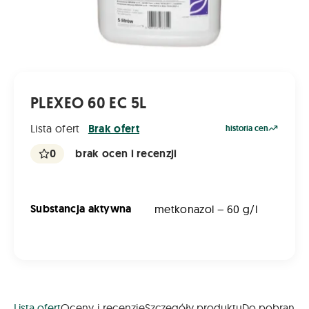
PLEXEO 60 EC 5L
Lista ofert
Brak ofert
historia cen
0
brak ocen i recenzji
Substancja aktywna
metkonazol – 60 g/l
Lista ofert
Oceny i recenzje
Szczegóły produktu
Do pobrania