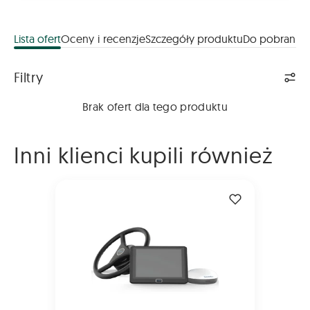
Lista ofert
Oceny i recenzje
Szczegóły produktu
Do pobrania
Lista ofert
Filtry
Brak ofert dla tego produktu
Inni klienci kupili również
NAWIGACJA ROLNICZA Sveaverken F100