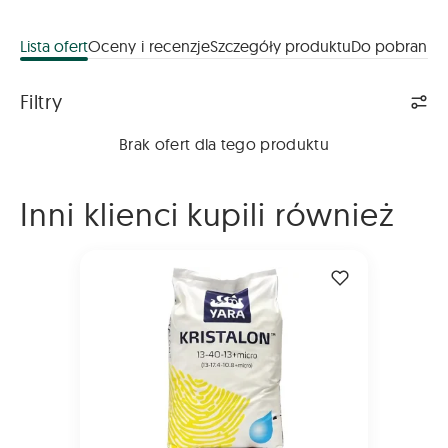
Lista ofert
Oceny i recenzje
Szczegóły produktu
Do pobrania
Lista ofert
Filtry
Brak ofert dla tego produktu
Inni klienci kupili również
KRISTALON ŻÓŁTY 25kg