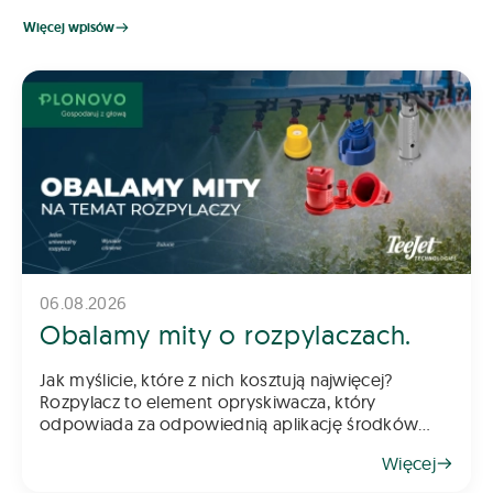
Więcej wpisów
06.08.2026
Obalamy mity o rozpylaczach.
Jak myślicie, które z nich kosztują najwięcej?
Rozpylacz to element opryskiwacza, który
odpowiada za odpowiednią aplikację środków
chemicznych na pole – zarówno do gleby, jak i na
Więcej
rośliny. Z tego powodu dob&oac