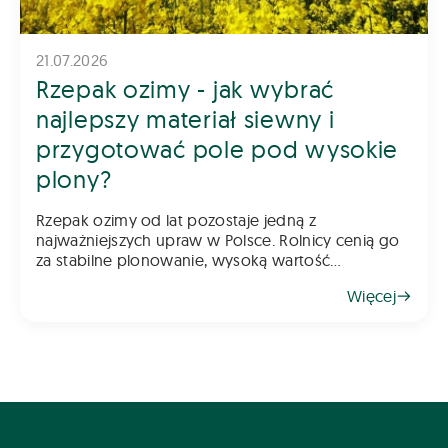
21.07.2026
Rzepak ozimy - jak wybrać
najlepszy materiał siewny i
przygotować pole pod wysokie
plony?
Rzepak ozimy od lat pozostaje jedną z
najważniejszych upraw w Polsce. Rolnicy cenią go
za stabilne plonowanie, wysoką wartość
gospodarczą oraz możliwość wykorzystania go
Więcej
jako świetnego przedplonu. Aby jednak rzepak
odwdzięczył się wysokim plonem, klu