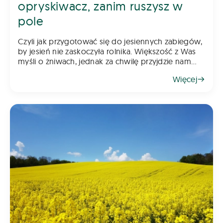
opryskiwacz, zanim ruszysz w
pole
Czyli jak przygotować się do jesiennych zabiegów,
by jesień nie zaskoczyła rolnika. Większość z Was
myśli o żniwach, jednak za chwilę przyjdzie nam
myśleć o jesiennych zabiegach. Pamiętajcie, że
Więcej
rzepak wymaga już wczesnej ochrony, a w kole