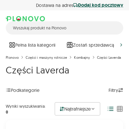
Dodaj kod pocztowy
Dostawa na adres
Pełna lista kategorii
Zostań sprzedawcą
Plonovo
Części i maszyny rolnicze
Kombajny
Części Laverda
Części Laverda
Podkategorie
Filtry
Wyniki wyszukiwania:
Najtrafniejsze
0