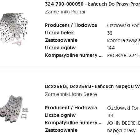
Zamienniki Pronar
Producent / Hodowca
Ozdowski For
Liczba belek
36
Zastosowanie
komora zwijaj
Liczba ogniw
144
Kompatybilne numery katalogowe
 Dc225613- Łańcuch Napędu Wałka Prasy John Deere 960 - L=1
Zamienniki John Deere
Producent / Hodowca
Ozdowski For
Liczba ogniw
113
Kompatybilne numery katalogowe
Zastosowanie
napęd prasy