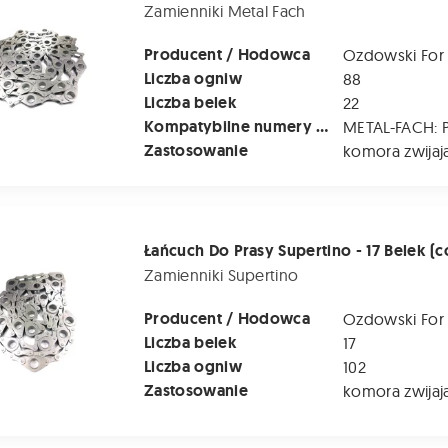
Zamienniki Metal Fach
Producent / Hodowca
Ozdowski For
Liczba ogniw
88
Liczba belek
22
Kompatybilne numery katalogowe
Zastosowanie
komora zwijaj
 Prasy Supertino - 17 Belek (co 30 cm) - Na Jedną Stronę
Zamienniki Supertino
Producent / Hodowca
Ozdowski For
Liczba belek
17
Liczba ogniw
102
Zastosowanie
komora zwijaj