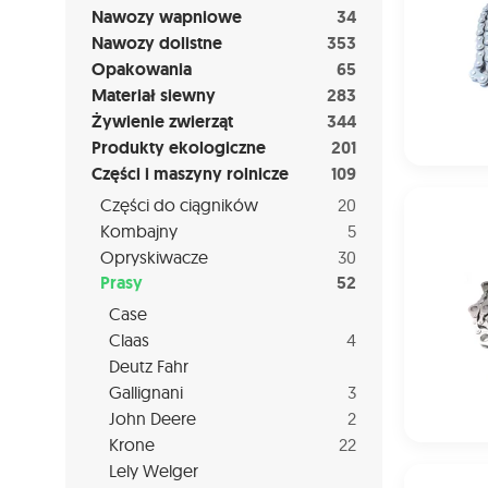
Nawozy wapniowe
34
Nawozy dolistne
353
Opakowania
65
Materiał siewny
283
Żywienie zwierząt
344
Produkty ekologiczne
201
Części i maszyny rolnicze
109
5276077500
Części do ciągników
20
Kombajny
5
Opryskiwacze
30
Prasy
52
Case
Claas
4
Deutz Fahr
Gallignani
3
John Deere
2
Krone
22
Lely Welger
324-700-00