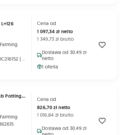
Cena od
 L=126
1 097,34 zł netto
1 349,73 zł brutto
 Farming
Dostawa od 30.49 zł
netto
JOHN DEERE: DC216152 | DC216644 | DC216812
1 oferta
)
8862615 - Łańcuch Do Prasy Gallignani Lub Pottinger - 22 Belki (co 20 cm)
Cena od
826,70 zł netto
1 016,84 zł brutto
 Farming
862615
Dostawa od 30.49 zł
netto