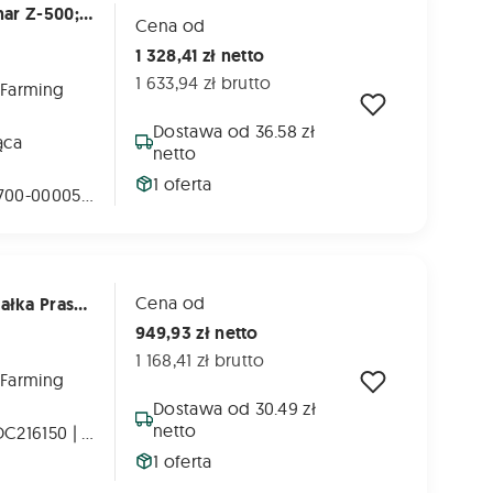
324-700-000050 - Łańcuch Do Prasy Pronar Z-500; Z500K - 36 Belek
Cena od
1 328,41 zł netto
1 633,94 zł brutto
 Farming
Dostawa od 36.58 zł
ąca
netto
1 oferta
PRONAR: 324-700-000050 | 5276077500
13
Cena od
Dc225613, Dc225613- Łańcuch Napędu Wałka Prasy John Deere 960 - L=113
949,93 zł netto
1 168,41 zł brutto
 Farming
Dostawa od 30.49 zł
netto
JOHN DEERE: DC216150 | DC225613
1 oferta