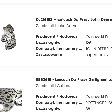
– Łańcuch Do Prasy John Deere L=126
Dc216152 – Łańcuch Do Prasy John Deere
Zamienniki John Deere
Producent / Hodowca
Ozdowski For
Liczba ogniw
126
Kompatybilne numery katalogowe
Zastosowanie
napęd prasy
Łańcuch Do Prasy Gallignani Lub Pottinger - 22 Belki (co 20 cm
Zamienniki Gallignani
Producent / Hodowca
Ozdowski For
Kompatybilne numery katalogowe
PÖTTINGER: 8
Liczba ogniw
88