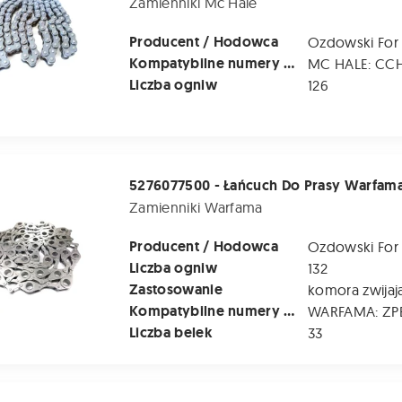
Zamienniki Mc Hale
Producent / Hodowca
Ozdowski For
Kompatybilne numery katalogowe
MC HALE: CC
Liczba ogniw
126
 - Łańcuch Do Prasy Warfama Z-543 - 33 Belki
Zamienniki Warfama
Producent / Hodowca
Ozdowski For
Liczba ogniw
132
Zastosowanie
komora zwijaj
Kompatybilne numery katalogowe
Liczba belek
33
0050 - Łańcuch Do Prasy Pronar Z-500; Z500K - 36 Belek