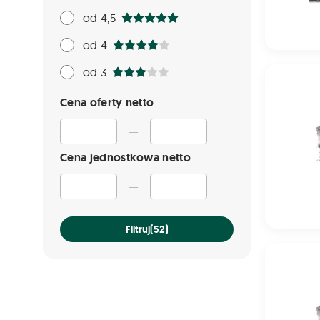
od 4,5
od 4
Łańcuch Ko
od 3
Cena oferty netto
—
Cena jednostkowa netto
—
Filtruj
(52)
Łańcuch Ko