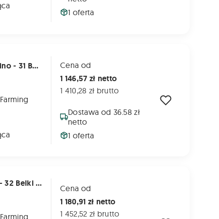
ąca
1 oferta
Strona
Cena od
Łańcuch Komory Zwijającej Prasy Supertino - 31 Belek (co 20 cm) Jedna Strona
1 146,57 zł netto
1 410,28 zł brutto
 Farming
Dostawa od 36.58 zł
netto
ąca
1 oferta
na
Łańcuch Komory Prasy Metal-Fach Z587 - 32 Belki (co 20 cm) Jedna Strona
Cena od
1 180,91 zł netto
1 452,52 zł brutto
 Farming