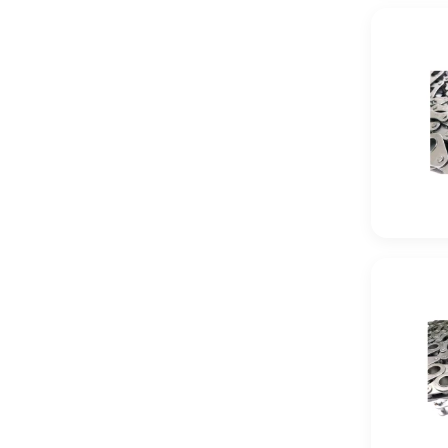
Łańcuch Do
5269-070-7