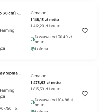
Cena od
Łańcuch Do Prasy Supertino - 21 Belek (co 30 cm) - Na Jedną Stronę
1 148,13 zł netto
1 412,20 zł brutto
 Farming
Dostawa od 30.49 zł
netto
ąca
1 oferta
 Far
5269-070-750 - Łańcuch Zwijający Do Prasy Sipma Z-276; Z-276/1, Ps 1510 Far
Cena od
1 475,93 zł netto
1 815,39 zł brutto
 Farming
ąca
Dostawa od 104.88 zł
netto
SIPMA: 5276-070-750 | 5276-070-750.00 | 5276077500 | PW003013
1 oferta