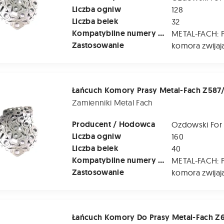
Liczba ogniw
128
Liczba belek
32
Kompatybilne numery katalogowe
Zastosowanie
komora zwijaj
mory Prasy Metal-Fach Z587/1 -40 Belek (co 20 cm) Jedna St
Zamienniki Metal Fach
Producent / Hodowca
Ozdowski For
Liczba ogniw
160
Liczba belek
40
Kompatybilne numery katalogowe
Zastosowanie
komora zwijaj
mory Do Prasy Metal-Fach Z602 - 22 Belki (co 20 cm) - Jedna