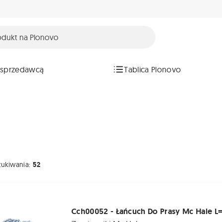
 sprzedawcą
Tablica Plonovo
zukiwania:
52
- Łańcuch Do Prasy Mc Hale L=126
Cch00052 - Łańcuch Do Prasy Mc Hale L