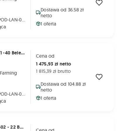
Dostawa od 36.58 zł
netto
METAL-FACH: POD-LAN-000099
1 oferta
ąca
rona
Łańcuch Komory Prasy Metal-Fach Z587/1 -40 Belek (co 20 cm) Jedna Strona
Cena od
1 475,93 zł netto
1 815,39 zł brutto
 Farming
Dostawa od 104.88 zł
netto
METAL-FACH: POD-LAN-000109
1 oferta
ąca
 Strona
Łańcuch Komory Do Prasy Metal-Fach Z602 - 22 Belki (co 20 cm) - Jedna Strona
Cena od