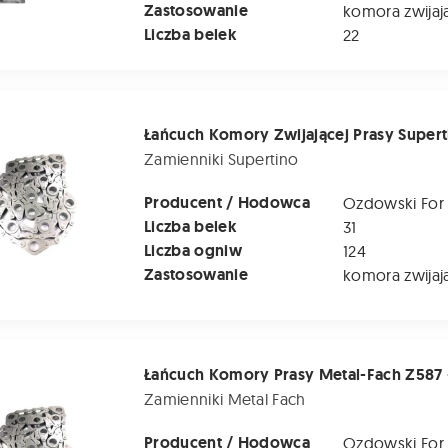
Zastosowanie
komora zwijaj
Liczba belek
22
mory Zwijającej Prasy Supertino - 31 Belek (co 20 cm) Jedna 
Zamienniki Supertino
Producent / Hodowca
Ozdowski For
Liczba belek
31
Liczba ogniw
124
Zastosowanie
komora zwijaj
mory Prasy Metal-Fach Z587 - 32 Belki (co 20 cm) Jedna Stro
Zamienniki Metal Fach
Producent / Hodowca
Ozdowski For