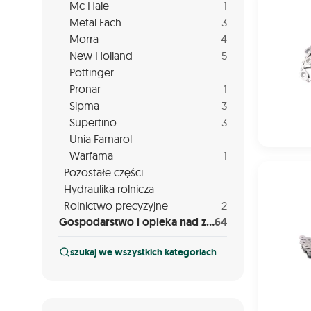
Mc Hale
1
Metal Fach
3
Morra
4
New Holland
5
Pöttinger
Pronar
1
Sipma
3
Supertino
3
Unia Famarol
Warfama
1
Dc225613,
Pozostałe części
Hydraulika rolnicza
Rolnictwo precyzyjne
2
Gospodarstwo i opieka nad zwierzętami
64
szukaj we wszystkich kategoriach