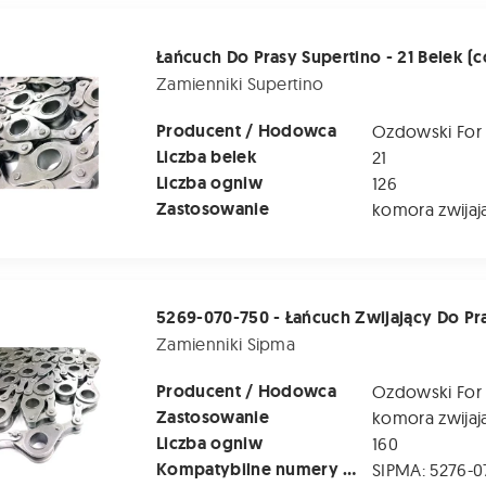
 Prasy Supertino - 21 Belek (co 30 cm) - Na Jedną Stronę
Zamienniki Supertino
Producent / Hodowca
Ozdowski For
Liczba belek
21
Liczba ogniw
126
Zastosowanie
komora zwijaj
50 - Łańcuch Zwijający Do Prasy Sipma Z-276; Z-276/1, Ps 1510
Zamienniki Sipma
Producent / Hodowca
Ozdowski For
Zastosowanie
komora zwijaj
Liczba ogniw
160
Kompatybilne numery katalogowe