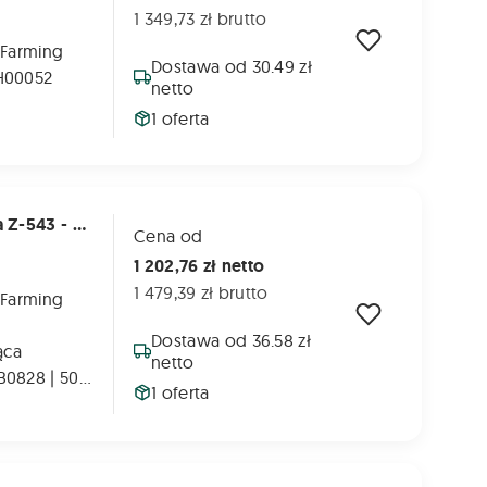
1 349,73 zł brutto
 Farming
Dostawa od 30.49 zł
H00052
netto
1 oferta
5276077500 - Łańcuch Do Prasy Warfama Z-543 - 33 Belki
Cena od
1 202,76 zł netto
1 479,39 zł brutto
 Farming
Dostawa od 36.58 zł
ąca
netto
WARFAMA: ZPB0828 | 50015540 | 5276077500 | KGR68752760775001 | W-LCA650-132PS
1 oferta