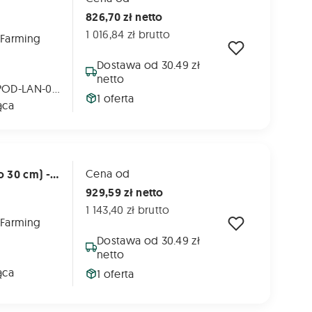
826,70 zł netto
1 016,84 zł brutto
 Farming
Dostawa od 30.49 zł
netto
METAL-FACH: POD-LAN-000109
1 oferta
ąca
Cena od
Łańcuch Do Prasy Supertino - 17 Belek (co 30 cm) - Na Jedną Stronę
929,59 zł netto
1 143,40 zł brutto
 Farming
Dostawa od 30.49 zł
netto
ąca
1 oferta