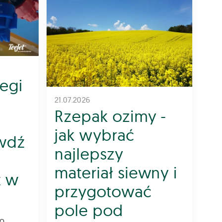
iegi
21.07.2026
Rzepak ozimy -
jak wybrać
awdź
najlepszy
materiał siewny i
z w
przygotować
pole pod
do