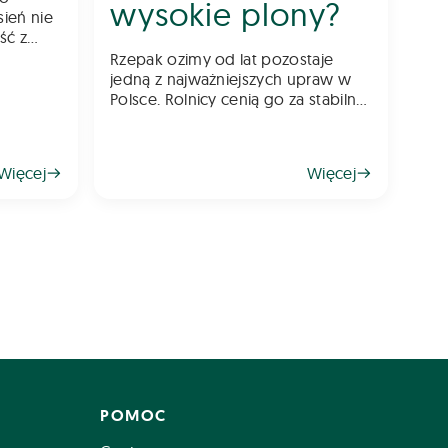
wysokie plony?
sień nie
ść z
k za
Rzepak ozimy od lat pozostaje
ć o
jedną z najważniejszych upraw w
Polsce. Rolnicy cenią go za stabilne
esnej
plonowanie, wysoką wartość
gospodarczą oraz możliwość
wykorzystania go jako świetnego
Więcej
Więcej
przedplonu. Aby jednak rzepak
odwdzięczył się wysokim plonem,
klu
POMOC