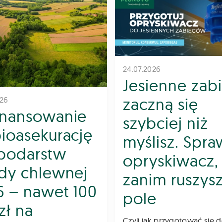
24.07.2026
Jesienne zab
zaczną się
026
inansowanie
szybciej niż
bioasekurację
myślisz. Spr
podarstw
opryskiwacz,
ody chlewnej
zanim ruszys
6 – nawet 100
pole
 zł na
Czyli jak przygotować się 