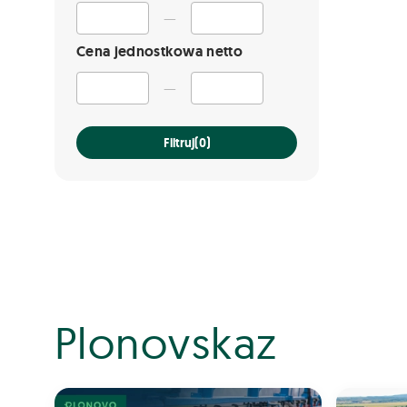
—
Cena jednostkowa netto
—
Filtruj
(0)
Plonovskaz