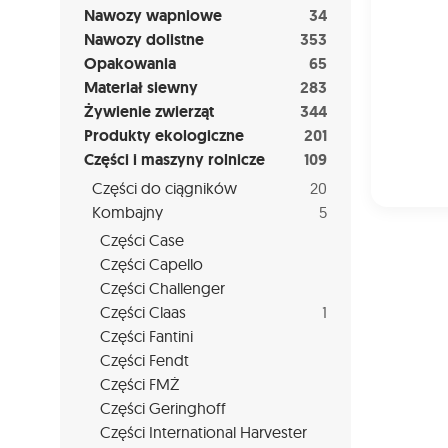
Nawozy wapniowe
34
Nawozy dolistne
353
Opakowania
65
Materiał siewny
283
Żywienie zwierząt
344
Produkty ekologiczne
201
Części i maszyny rolnicze
109
Części do ciągników
20
Kombajny
5
Części Case
Części Capello
Części Challenger
Części Claas
1
Części Fantini
Części Fendt
Części FMŻ
Części Geringhoff
Części International Harvester