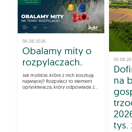
06.08.2026
Obalamy mity o
rozpylaczach.
05.08.2
Dof
Jak myślicie, które z nich kosztują
na 
najwięcej? Rozpylacz to element
opryskiwacza, który odpowiada za
gos
odpowiednią aplikację środków
chemicznych na pole – zarówno
trz
do gleby, jak i na rośliny. Z tego
powodu dob&oac
202
tys.