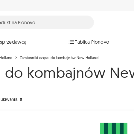
 sprzedawcą
Tablica Plonovo
Holland
Zamienniki części do kombajnów New Holland
ci do kombajnów Ne
zukiwania:
0