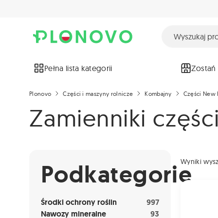
Pełna lista kategorii
Zostań
Plonovo
Części i maszyny rolnicze
Kombajny
Części New 
Zamienniki częś
Wyniki wys
Podkategorie
Środki ochrony roślin
997
Nawozy mineralne
93