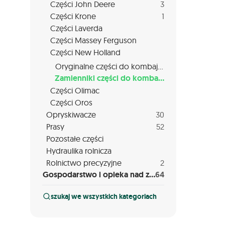
Części John Deere
3
Części Krone
1
Części Laverda
Części Massey Ferguson
Części New Holland
Oryginalne części do kombajnów New Holland
Zamienniki części do kombajnów New Holland
Części Olimac
Części Oros
Opryskiwacze
30
Prasy
52
Pozostałe części
Hydraulika rolnicza
Rolnictwo precyzyjne
2
Gospodarstwo i opieka nad zwierzętami
64
szukaj we wszystkich kategoriach