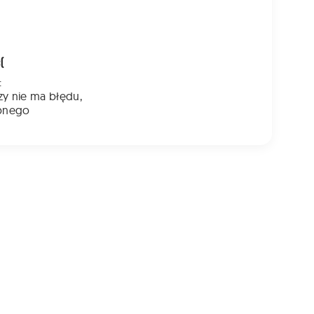
(
:
zy nie ma błędu,
bnego