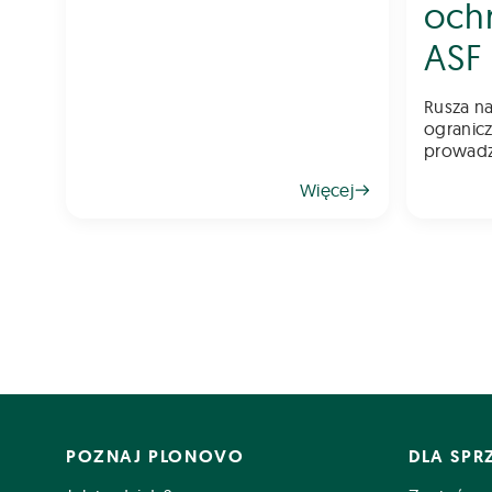
och
ASF
Rusza na
ograniczaj
prowadz
będą mo
Więcej
finanso
poprawi
gospoda
ogranicz
POZNAJ PLONOVO
DLA SP