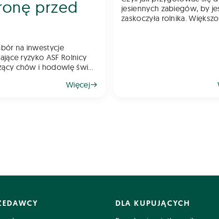
ronę przed
jesiennych zabiegów, by je
zaskoczyła rolnika. Większo
Was myśli o żniwach, jedna
chwilę przyjdzie nam myśle
jesiennych zabiegach. Pamiętajcie,
bór na inwestycje
że rzepak wymaga już wcz
ące ryzyko ASF Rolnicy
ochrony, a w kole
ący chów i hodowlę świń
gli ubiegać się o wsparcie
Więcej
we na inwestycje
ające poziom bioasekuracji
rstwa. Pomoc ma na celu
enie ryzyka
RZEDAWCY
DLA KUPUJĄCYCH