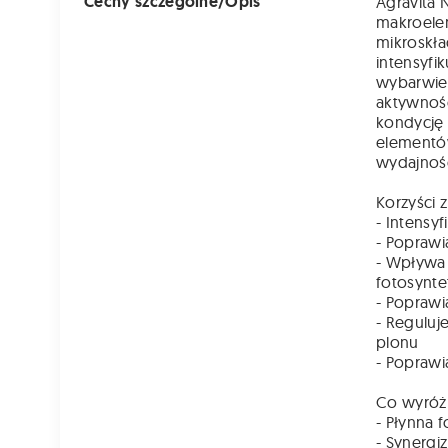
Cechy szczególne/Opis
Agravita 
makroele
mikroskła
intensyfi
wybarwien
aktywnośc
kondycję 
elementów
wydajność
Korzyści 
- Intensy
- Poprawi
- Wpływa
fotosyntet
- Poprawi
- Reguluj
plonu
- Poprawi
Co wyróżn
- Płynna f
- Synergi