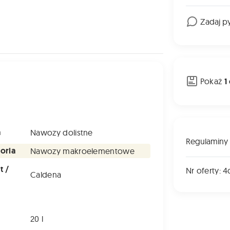
Zadaj p
Pokaż
1
a
Nawozy dolistne
Regulaminy
oria
Nawozy makroelementowe
t /
Nr oferty:
Caldena
a
20 l