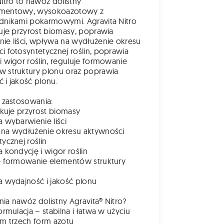
Nitro to nawóz dolistny
mentowy, wysokoazotowy z
dnikami pokarmowymi. Agravita Nitro
kuje przyrost biomasy, poprawia
ie liści, wpływa na wydłużenie okresu
i fotosyntetycznej roślin, poprawia
i wigor roślin, reguluje formowanie
 struktury plonu oraz poprawia
 i jakość plonu.
z zastosowania:
fikuje przyrost biomasy
a wybarwienie liści
 na wydłużenie okresu aktywności
ycznej roślin
a kondycję i wigor roślin
e formowanie elementów struktury
a wydajność i jakość plonu
ia nawóz dolistny Agravita® Nitro?
ormulacja – stabilna i łatwa w użyciu
zm trzech form azotu