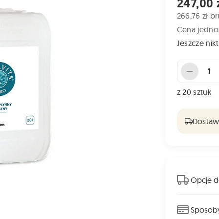
Cena od
247,00 
266,76 zł br
Cena jednos
Jeszcze nikt
Liczba sztuk
z
20
sztuk
Dostawa
Opcje d
Sposoby