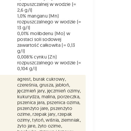
rozpuszczalnej w wodzie (=
2,6 g/l)
1,0% manganu (Mn)
rozpuszczalnego w wodzie (=
13 g/l)
0,01% molibdenu (Mo) w
postaci soli sodowej
zawartość całkowita (= 0,13
g/l)
0,008% cynku (Zn)
rozpuszczalnego w wodzie (=
0,104 g/l)
agrest, burak cukrowy,
czereśnia, grusza, jabłoń,
jęczmień jary, jęczmień ozimy,
kukurydza, malina, porzeczka,
pszenica jara, pszenica ozima,
pszenżyto jare, pszenżyto
ozime, rzepak jary, rzepak
ozimy, tytoń, wiśnia, ziemniak,
żyto jare, żyto ozime,