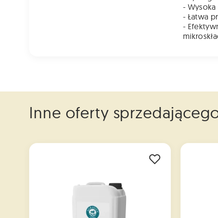
- Wysoka
- Łatwa p
- Efektyw
mikroskł
Inne oferty sprzedająceg