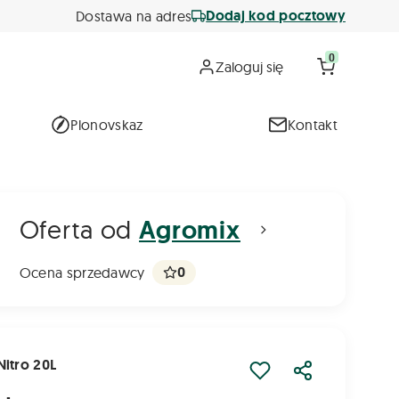
Dodaj kod pocztowy
Dostawa na adres
0
Zaloguj się
Plonovskaz
Kontakt
Oferta od
Agromix
0
Ocena sprzedawcy
itro 20L
Udostępnij