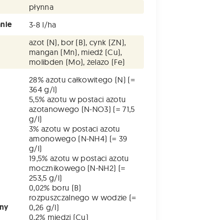
płynna
nie
3-8 l/ha
azot (N), bor (B), cynk (ZN),
mangan (Mn), miedź (Cu),
molibden (Mo), żelazo (Fe)
28% azotu całkowitego (N) (=
364 g/l)
5,5% azotu w postaci azotu
azotanowego (N-NO3) (= 71,5
g/l)
3% azotu w postaci azotu
amonowego (N-NH4) (= 39
g/l)
19,5% azotu w postaci azotu
mocznikowego (N-NH2) (=
253,5 g/l)
0,02% boru (B)
rozpuszczalnego w wodzie (=
łny
0,26 g/l)
0,2% miedzi (Cu)