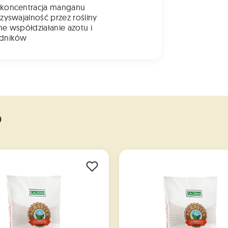
 koncentracja manganu
rzyswajalność przez rośliny
ne współdziałanie azotu i
adników
o