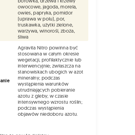
borówka, drzewa i krzewy
owocowe, jagoda, morela,
owies, papryka, pomidor
(uprawa w polu), por,
truskawka, użytki zielone,
warzywa, winorośl, zboża,
śliwa
Agravita Nitro powinna być
stosowana w całym okresie
wegetacji, profilaktycznie lub
interwencyjnie; zwłaszcza na
stanowiskach ubogich w azot
mineralny; podczas
anie
wystąpienia warunków
utrudniających pobieranie
azotu z gleby; w czasie
intensywnego wzrostu roślin;
podczas wystąpienia
objawów niedoboru azotu.