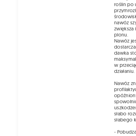
roślin po
przymrozk
środowis
nawóz szy
zwiększa 
plonu.
Nawóz jes
dostarcza
dawka st
maksymaln
w przecią
działaniu.
Nawóz zn
profilakty
opóźnion
spowolnio
uszkodze
słabo ro
słabego k
- Pobudza