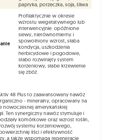
papryka, porzeczka, soja, śliwa
Profilaktycznie w okresie
wzrostu wegetatywnego lub
interwencyjnie: opóźnione
siewy, nierównomierny i
spowolniony wzrost, słaba
anie
kondycja, uszkodzenia
herbicydowe i pogodowe,
słabo rozwinięty system
korzeniowy, słabe krzewienie
się zbóż.
Aktiv 48 Plus to zaawansowany nawóz
organiczno - mineralny, opracowany na
e nowoczesnej amerykańskiej
ii. Ten synergiczny nawóz stymuluje i
podziały komórkowe oraz wzrost roślin,
 rozwój systemu korzeniowego,
powierzchnię liści i efektywność
zy, a także wspomaga regenerację