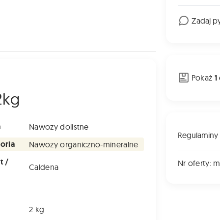
Zadaj p
Pokaż
1
2kg
a
Nawozy dolistne
Regulaminy
oria
Nawozy organiczno-mineralne
t /
Nr oferty: 
Caldena
a
2 kg