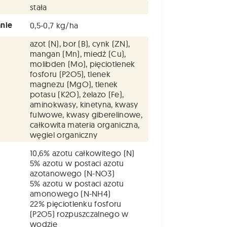
stała
nie
0,5-0,7 kg/ha
azot (N), bor (B), cynk (ZN),
mangan (Mn), miedź (Cu),
molibden (Mo), pięciotlenek
fosforu (P2O5), tlenek
magnezu (MgO), tlenek
potasu (K2O), żelazo (Fe),
aminokwasy, kinetyna, kwasy
fulwowe, kwasy giberelinowe,
całkowita materia organiczna,
węgiel organiczny
10,6% azotu całkowitego (N)
5% azotu w postaci azotu
azotanowego (N-NO3)
5% azotu w postaci azotu
amonowego (N-NH4)
22% pięciotlenku fosforu
(P2O5) rozpuszczalnego w
wodzie