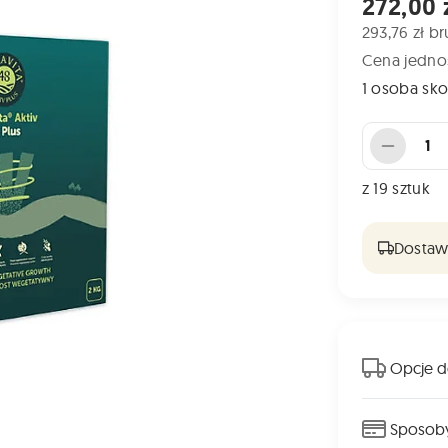
Cena od
272,00 
293,76 zł br
Cena jednos
1 osoba skor
Liczba sztuk
z
19
sztuk
Dostawa
Opcje d
Sposoby