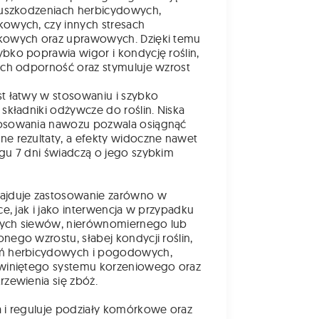
 uszkodzeniach herbicydowych,
owych, czy innych stresach
kowych oraz uprawowych. Dzięki temu
bko poprawia wigor i kondycję roślin,
ich odporność oraz stymuluje wzrost
t łatwy w stosowaniu i szybko
 składniki odżywcze do roślin. Niska
osowania nawozu pozwala osiągnąć
e rezultaty, a efekty widoczne nawet
gu 7 dni świadczą o jego szybkim
ajduje zastosowanie zarówno w
ce, jak i jako interwencja w przypadku
ych siewów, nierównomiernego lub
nego wzrostu, słabej kondycji roślin,
ń herbicydowych i pogodowych,
zwiniętego systemu korzeniowego oraz
rzewienia się zbóż.
 i reguluje podziały komórkowe oraz