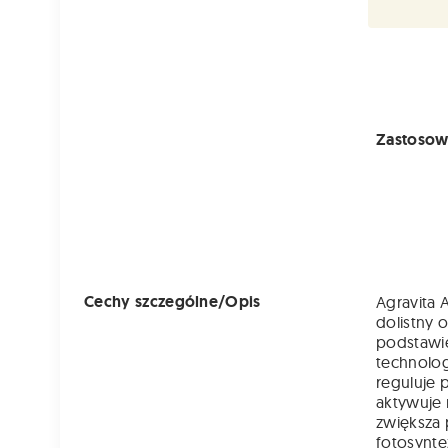
Zastosow
Cechy szczególne/Opis
Agravita 
dolistny 
podstawi
technolog
reguluje 
aktywuje
zwiększa 
fotosynte