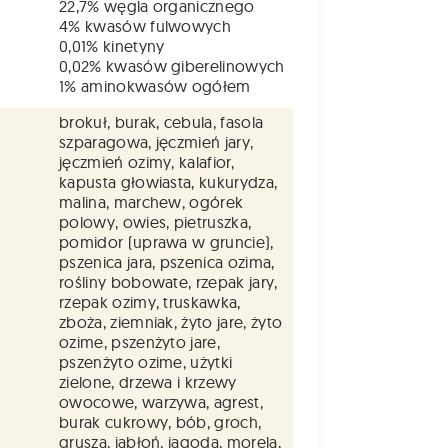
22,7% węgla organicznego
4% kwasów fulwowych
0,01% kinetyny
0,02% kwasów giberelinowych
1% aminokwasów ogółem
brokuł, burak, cebula, fasola
szparagowa, jęczmień jary,
jęczmień ozimy, kalafior,
kapusta głowiasta, kukurydza,
malina, marchew, ogórek
polowy, owies, pietruszka,
pomidor (uprawa w gruncie),
pszenica jara, pszenica ozima,
rośliny bobowate, rzepak jary,
rzepak ozimy, truskawka,
zboża, ziemniak, żyto jare, żyto
ozime, pszenżyto jare,
pszenżyto ozime, użytki
zielone, drzewa i krzewy
owocowe, warzywa, agrest,
burak cukrowy, bób, groch,
grusza, jabłoń, jagoda, morela,