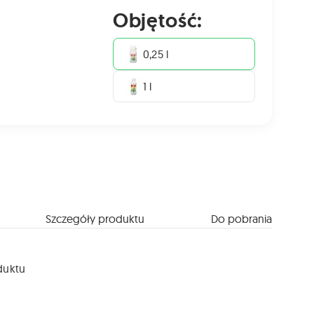
Objętość:
0,25 l
1 l
Szczegóły produktu
Do pobrania
duktu