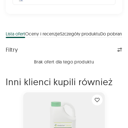
Lista ofert
Oceny i recenzje
Szczegóły produktu
Do pobrania
Lista ofert
Filtry
Brak ofert dla tego produktu
Inni klienci kupili również
AMISTAR 250 SC 5L