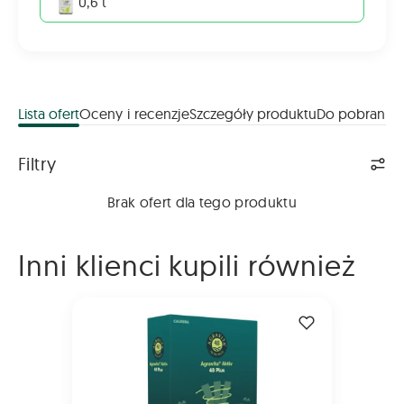
0,6 t
Lista ofert
Oceny i recenzje
Szczegóły produktu
Do pobrania
Lista ofert
Filtry
Brak ofert dla tego produktu
Inni klienci kupili również
AGRAVITA Aktiv 48 Plus 5kg