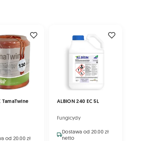
maTwine Typ 130
ALBION 240 EC 5L
 TamaTwine
ALBION 240 EC 5L
Fungicydy
Dostawa od 20.00 zł
netto
a od 20.00 zł