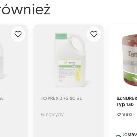
i również
TOPREX 375 SC 5L
SZNUREK Ta
5L
TOPREX 375 SC 5L
SZNUREK
Typ 130
Fungicydy
Sznurki
Dostaw