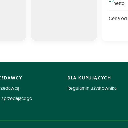
netto
Cena od
RZEDAWCY
DLA KUPUJĄCYCH
rzedawcą
Regulamin użytkownika
 sprzedającego