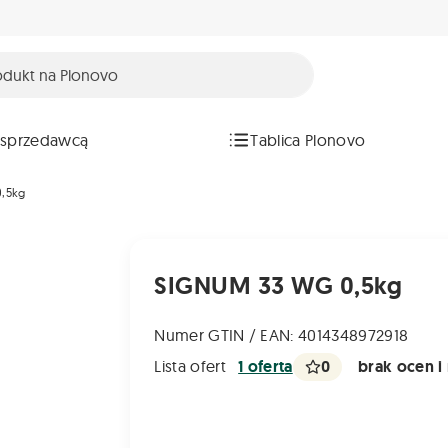
 sprzedawcą
Tablica Plonovo
,5kg
SIGNUM 33 WG 0,5kg
Numer GTIN / EAN: 4014348972918
0
brak ocen i 
Lista ofert
1 oferta