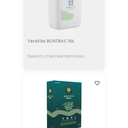
YaraVita BORTRAC 10L
Nawozy mikroelementowe
AGRAVITA Aktiv 48 Plus 5kg