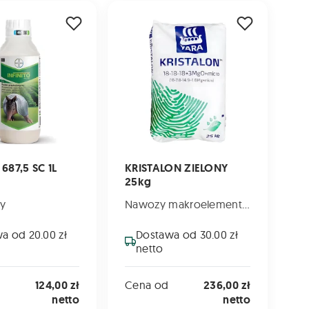
,5 SC 1L
KRISTALON ZIELONY 25kg
 687,5 SC 1L
KRISTALON ZIELONY
25kg
y
Nawozy makroelementowe
a od 20.00 zł
Dostawa od 30.00 zł
netto
124,00 zł
Cena od
236,00 zł
netto
netto