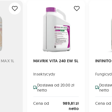
X 1L
MAVRIK VITA 240 EW 5L
INFINITO 687
 MAX 1L
MAVRIK VITA 240 EW 5L
INFINITO
Insektycydy
Fungicyd
Dostawa od 20.00 zł
Dostaw
netto
netto
Cena od
989,81 zł
Cena od
netto