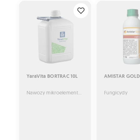
YaraVita BORTRAC 10L
AMISTAR GOLD MA
YaraVita BORTRAC 10L
AMISTAR GOLD
Nawozy mikroelementowe
Fungicydy