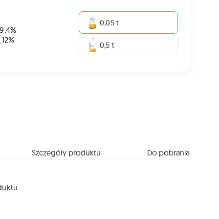
0,05 t
 9,4%
: 12%
0,5 t
Szczegóły produktu
Do pobrania
duktu