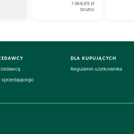
1 068,99 zł
brutto
RZEDAWCY
DLA KUPUJĄCYCH
rzedawcą
Regulamin użytkownika
 sprzedającego