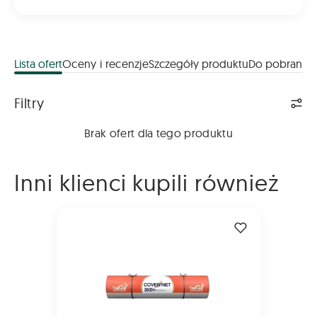
Lista ofert
Oceny i recenzje
Szczegóły produktu
Do pobrania
Lista ofert
Filtry
Brak ofert dla tego produktu
Inni klienci kupili również
Siatka Tama CoverNet 2000m