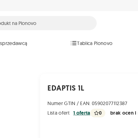
 sprzedawcą
Tablica Plonovo
EDAPTIS 1L
Numer GTIN / EAN: 05902077112387
0
brak ocen i 
Lista ofert
1 oferta