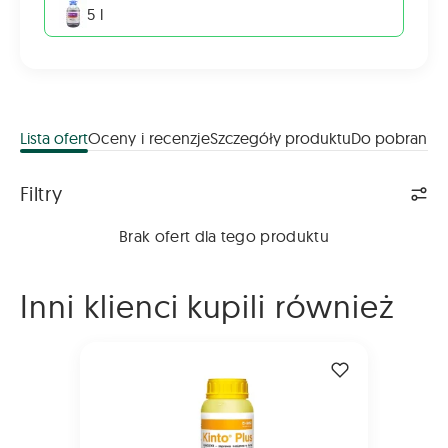
5 l
Lista ofert
Oceny i recenzje
Szczegóły produktu
Do pobrania
Lista ofert
Filtry
Brak ofert dla tego produktu
Inni klienci kupili również
KINTO PLUS 1L