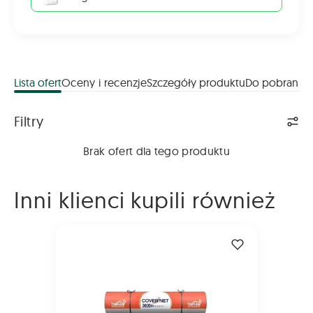
Lista ofert
Oceny i recenzje
Szczegóły produktu
Do pobrania
Lista ofert
Filtry
Brak ofert dla tego produktu
Inni klienci kupili również
Siatka Tama CoverNet 2000m