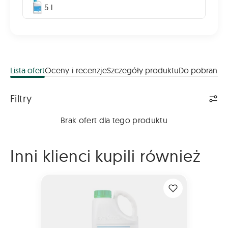
5 l
Lista ofert
Oceny i recenzje
Szczegóły produktu
Do pobrania
Lista ofert
Filtry
Brak ofert dla tego produktu
Inni klienci kupili również
MODDUS 250 EC 5L