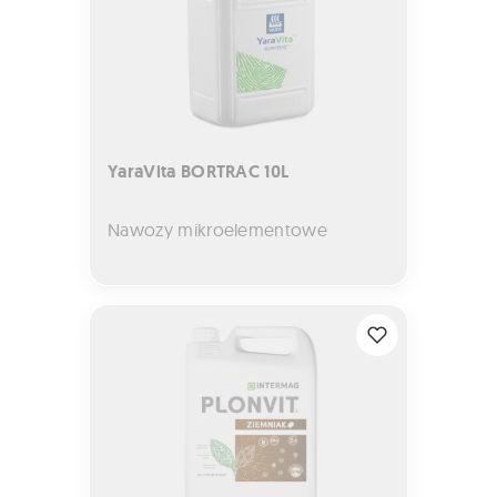
YaraVita BORTRAC 10L
Nawozy mikroelementowe
Plonvit Ziemniak Nutriboost 5L