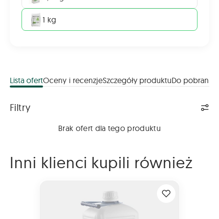
1 kg
Lista ofert
Oceny i recenzje
Szczegóły produktu
Do pobrania
Lista ofert
Filtry
Brak ofert dla tego produktu
Inni klienci kupili również
YaraVita BORTRAC 10L