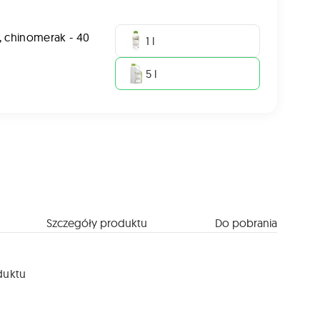
, chinomerak - 40
1 l
5 l
Szczegóły produktu
Do pobrania
duktu