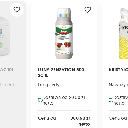
10L
LUNA SENSATION 500 SC 1L
KRISTALON 
AC 10L
LUNA SENSATION 500
KRISTAL
SC 1L
Nawozy mikroelementowe
Fungicydy
Dostawa od 20.00 zł
Dostaw
netto
netto
Cena od
760,50 zł
Cena od
netto