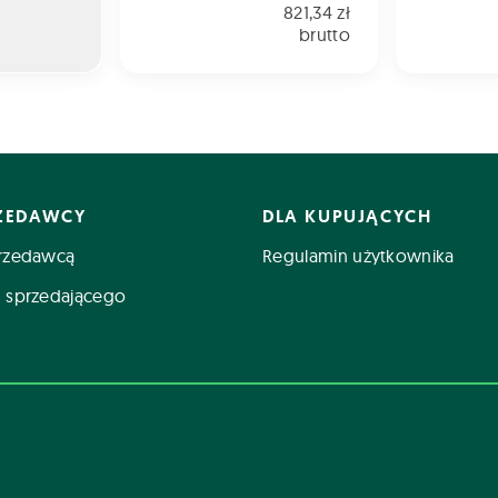
821,34 zł
brutto
RZEDAWCY
DLA KUPUJĄCYCH
rzedawcą
Regulamin użytkownika
 sprzedającego