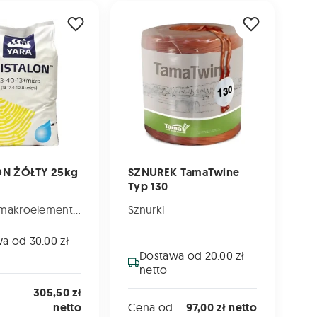
ŻÓŁTY 25kg
SZNUREK TamaTwine Typ 130
ON ŻÓŁTY 25kg
SZNUREK TamaTwine
Typ 130
Nawozy makroelementowe
Sznurki
a od 30.00 zł
Dostawa od 20.00 zł
netto
305,50 zł
netto
Cena od
97,00 zł netto