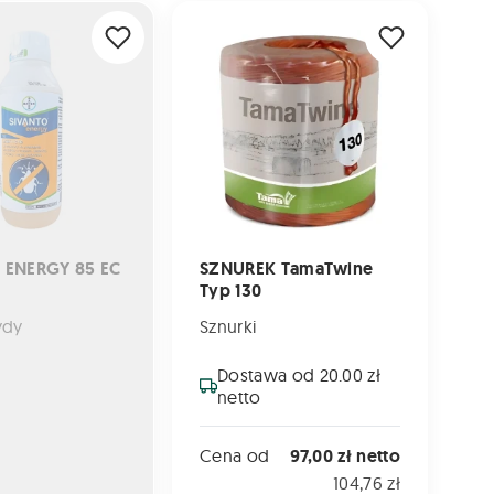
RGY 85 EC 1L
SZNUREK TamaTwine Typ 130
 ENERGY 85 EC
SZNUREK TamaTwine
Typ 130
ydy
Sznurki
Dostawa od 20.00 zł
netto
Cena od
97,00 zł netto
104,76 zł