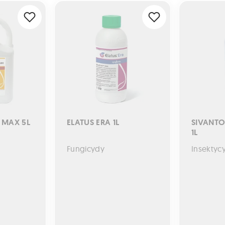
X 5L
ELATUS ERA 1L
SIVANTO ENE
 MAX 5L
ELATUS ERA 1L
SIVANTO
1L
Fungicydy
Insektyc