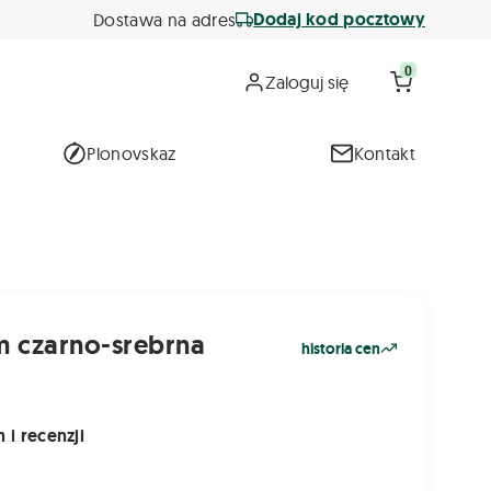
Dodaj kod pocztowy
Dostawa na adres
0
Zaloguj się
Plonovskaz
Kontakt
m czarno-srebrna
historia cen
 i recenzji