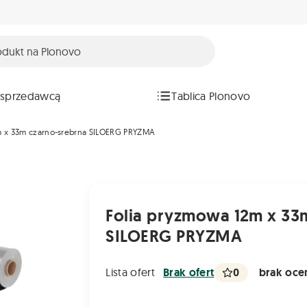
 sprzedawcą
Tablica Plonovo
m x 33m czarno-srebrna SILOERG PRYZMA
Folia pryzmowa 12m x 33
SILOERG PRYZMA
0
brak ocen
Lista ofert
Brak ofert