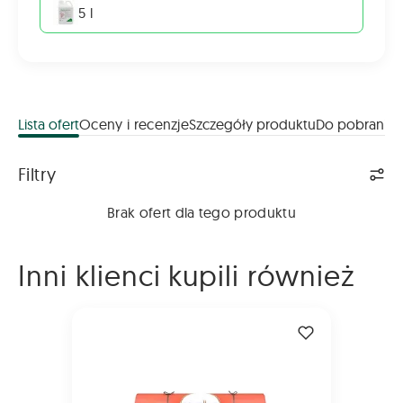
5 l
Lista ofert
Oceny i recenzje
Szczegóły produktu
Do pobrania
Lista ofert
Filtry
Brak ofert dla tego produktu
Inni klienci kupili również
Siatka Tama CoverNet 2000m