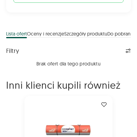
Lista ofert
Oceny i recenzje
Szczegóły produktu
Do pobrania
Lista ofert
Filtry
Brak ofert dla tego produktu
Inni klienci kupili również
Siatka Tama CoverNet 2000m